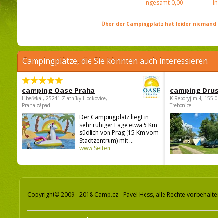
Ingesamt
0,00
I
Über der Campingplatz hat leider niemand 
Campingplätze, die Sie könnten auch interessieren
camping Oase Praha
camping Dru
Libeňská , 25241 Zlatníky-Hodkovice,
K Reporyjim 4, 155 0
Praha-západ
Trebonice
Der Campingplatz liegt in
sehr ruhiger Lage etwa 5 Km
südlich von Prag (15 Km vom
Stadtzentrum) mit ...
www Seiten
Copyright© 2009 - 2018 Camp.cz - Pavel Hess, alle Rechte vorbehalte