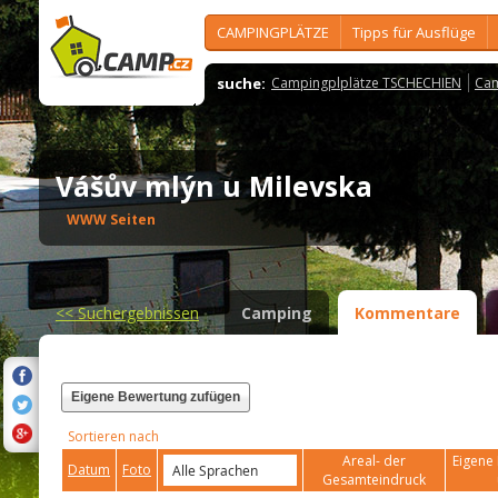
CAMPINGPLÄTZE
Tipps für Ausflüge
suche:
Campingplplätze TSCHECHIEN
Cam
Vášův mlýn u Milevska
WWW Seiten
<<
Suchergebnissen
Camping
Kommentare
Eigene Bewertung zufügen
Sortieren nach
Areal- der
Eigene 
Datum
Foto
Gesamteindruck