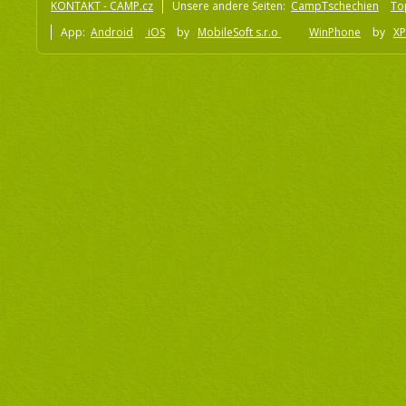
KONTAKT - CAMP.cz
Unsere andere Seiten:
CampTschechien
To
App:
Android
iOS
by
MobileSoft s.r.o
WinPhone
by
XP