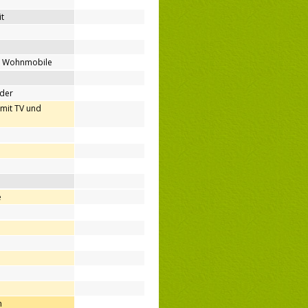
t
ür Wohnmobile
nder
(mit TV und
e
h