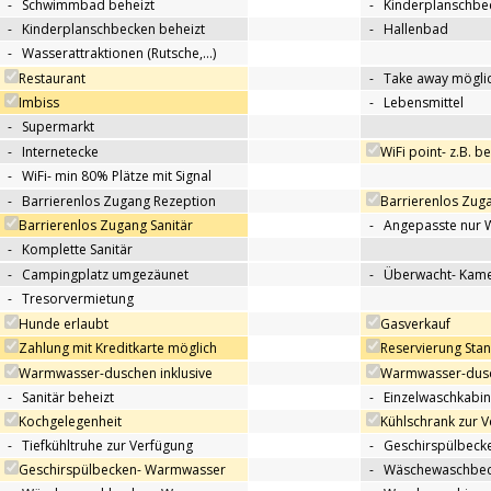
-
Schwimmbad beheizt
-
Kinderplanschbe
-
Kinderplanschbecken beheizt
-
Hallenbad
-
Wasserattraktionen (Rutsche,…)
Restaurant
-
Take away mögli
Imbiss
-
Lebensmittel
-
Supermarkt
-
Internetecke
WiFi point- z.B. b
-
WiFi- min 80% Plätze mit Signal
-
Barrierenlos Zugang Rezeption
Barrierenlos Zug
Barrierenlos Zugang Sanitär
-
Angepasste nur 
-
Komplette Sanitär
-
Campingplatz umgezäunet
-
Überwacht- Kame
-
Tresorvermietung
Hunde erlaubt
Gasverkauf
Zahlung mit Kreditkarte möglich
Reservierung Sta
Warmwasser-duschen inklusive
Warmwasser-dusc
-
Sanitär beheizt
-
Einzelwaschkabi
Kochgelegenheit
Kühlschrank zur 
-
Tiefkühltruhe zur Verfügung
-
Geschirspülbecke
Geschirspülbecken- Warmwasser
-
Wäschewaschbeck