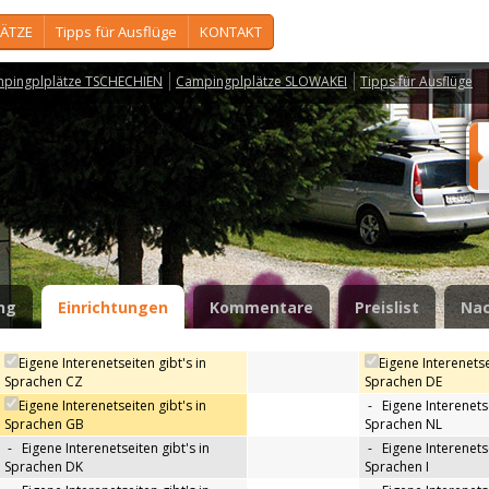
ÄTZE
Tipps für Ausflüge
KONTAKT
pingplplätze TSCHECHIEN
Campingplplätze SLOWAKEI
Tipps für Ausflüge
ng
Einrichtungen
Kommentare
Preislist
Nac
Eigene Interenetseiten gibt's in
Eigene Interenetse
Sprachen CZ
Sprachen DE
Eigene Interenetseiten gibt's in
-
Eigene Interenetse
Sprachen GB
Sprachen NL
-
Eigene Interenetseiten gibt's in
-
Eigene Interenetse
Sprachen DK
Sprachen I