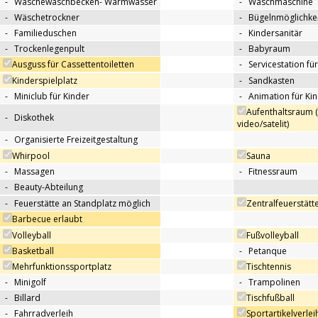
-
Wäschewaschbecken- Warmwasser
-
Waschmaschine
-
Wäschetrockner
-
Bügelnmöglichkei
-
Familieduschen
-
Kindersanitär
-
Trockenlegenpult
-
Babyraum
Ausguss für Cassettentoiletten
-
Servicestation f
Kinderspielplatz
-
Sandkasten
-
Miniclub für Kinder
-
Animation für Ki
Aufenthaltsraum 
-
Diskothek
video/satelit)
-
Organisierte Freizeitgestaltung
Whirpool
Sauna
-
Massagen
-
Fitnessraum
-
Beauty-Abteilung
-
Feuerstätte an Standplatz möglich
Zentralfeuerstätt
Barbecue erlaubt
Volleyball
Fußvolleyball
Basketball
-
Petanque
Mehrfunktionssportplatz
Tischtennis
-
Minigolf
-
Trampolinen
-
Billard
Tischfußball
-
Fahrradverleih
Sportartikelverlei