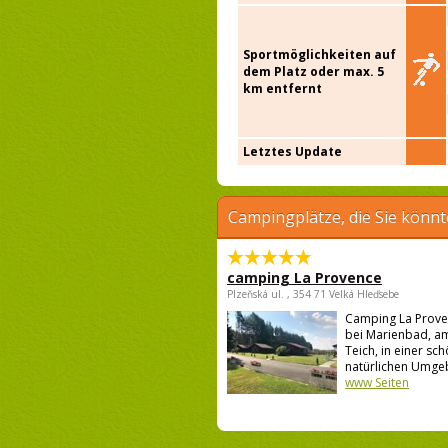
Sportmöglichkeiten auf
dem Platz oder max. 5
km entfernt
Letztes Update
Campingplätze, die Sie könnt
camping La Provence
Plzeňská ul. , 354 71 Velká Hleďsebe
Camping La Proven
bei Marienbad, am
Teich, in einer sc
natürlichen Umgeb
www Seiten