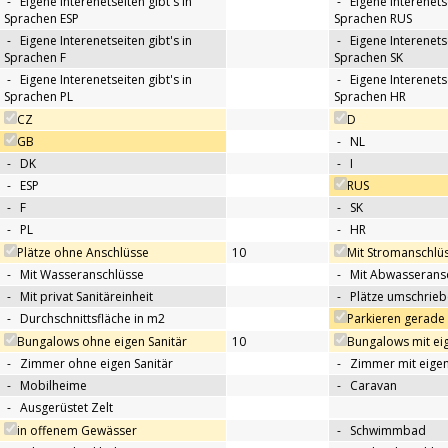
-
Eigene Interenetseiten gibt's in
-
Eigene Interenetse
Sprachen ESP
Sprachen RUS
-
Eigene Interenetseiten gibt's in
-
Eigene Interenetse
Sprachen F
Sprachen SK
-
Eigene Interenetseiten gibt's in
-
Eigene Interenetse
Sprachen PL
Sprachen HR
CZ
D
GB
-
NL
-
DK
-
I
-
ESP
RUS
-
F
-
SK
-
PL
-
HR
Plätze ohne Anschlüsse
10
Mit Stromanschlü
-
Mit Wasseranschlüsse
-
Mit Abwasserans
-
Mit privat Sanitäreinheit
-
Plätze umschrie
-
Durchschnittsfläche in m2
Parkieren gerade
Bungalows ohne eigen Sanitär
10
Bungalows mit eig
-
Zimmer ohne eigen Sanitär
-
Zimmer mit eigen
-
Mobilheime
-
Caravan
-
Ausgerüstet Zelt
in offenem Gewässer
-
Schwimmbad