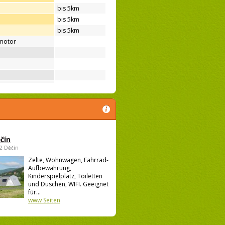
bis 5km
bis 5km
bis 5km
motor
čín
02 Děčín
Zelte, Wohnwagen, Fahrrad-
Aufbewahrung,
Kinderspielplatz, Toiletten
und Duschen, WIFI. Geeignet
für...
www Seiten