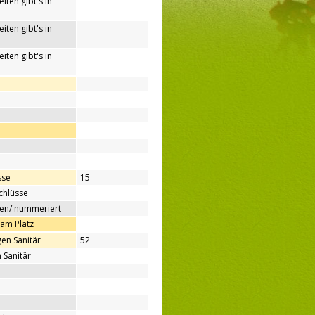
iten gibt's in
iten gibt's in
iten gibt's in
sse
15
chlüsse
ben/ nummeriert
 am Platz
en Sanitär
52
 Sanitär