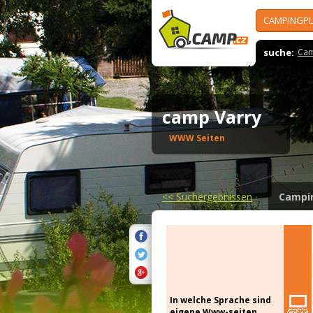
CAMPINGPL
suche:
Cam
camp Varry
WWW Seiten
<<
Suchergebnissen
Campi
In welche Sprache sind
eigene Www-seiten