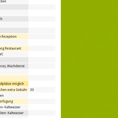
cken
ch
ei Rezeption
ang Restaurant
WC
ras, Wachdienst
ndplätze möglich
hen extra Gebühr
30
nen
Verfügung
n- Kaltwasser
en- Kaltwasser