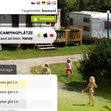
*angemeldet:
Niemand
Anmelden
hfrage
iten gibt's in
iten gibt's in
iten gibt's in