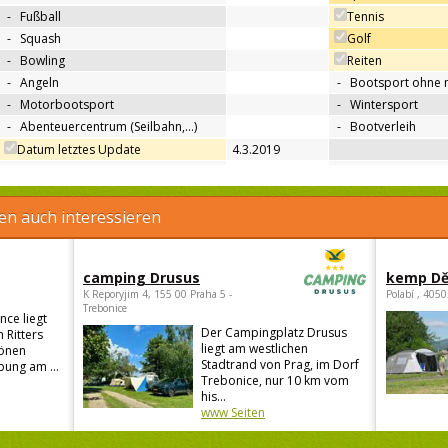
-
Fußball
Tennis
-
Squash
Golf
-
Bowling
Reiten
-
Angeln
-
Bootsport ohne 
-
Motorbootsport
-
Wintersport
-
Abenteuercentrum (Seilbahn,…)
-
Bootverleih
Datum letztes Update
4.3.2019
en auch interessieren
camping Drusus
kemp Dě
K Reporyjim 4, 155 00 Praha 5 -
Polabí , 405
Trebonice
ce liegt
Der Campingplatz Drusus
 Ritters
liegt am westlichen
hönen
Stadtrand von Prag, im Dorf
ung am ...
Trebonice, nur 10 km vom
his...
www Seiten