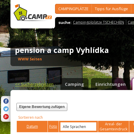
CAMPINGPLÄTZE
Tipps für Ausflüge
suche:
Campingplplätze TSCHECHIEN
Cam
pension a camp Vyhlídka
WWW Seiten
<<
Suchergebnissen
Camping
Einrichtungen
Eigene Bewertung zufügen
Sortieren nach
Areal- der
Datum
Foto
Gesamteindruck