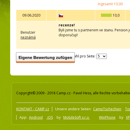
Ingesamt
10,00
09.06.2020
10,0
recenze!
Byli jsme tu s partnerem ve stanu. Pension j
Benutzer
doporučuji!
neznámá
Anzahl pro Seite:
Eigene Bewertung zufügen
Copyright© 2009 - 2018 Camp.cz - Pavel Hess, alle Rechte vorbehalte
KONTAKT - CAMP.cz
Unsere andere Seiten:
CampTschechien
To
App:
Android
iOS
by
MobileSoft s.r.o
WinPhone
by
XP