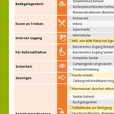
-
Schwimmbad beheizt
Badegelegenheit
-
Kinderplanschbecken beheiz
-
Wasserattraktionen (Rutsche
-
Restaurant
Essen un Trinken
-
Imbiss
-
Supermarkt
-
Internetecke
Internet zugang
WiFi- min 80% Plätze mit Sign
-
Barrierenlos Zugang Rezept
Für Rollstuhlfahrer
-
Barrierenlos Zugang Sanitär
-
Komplette Sanitär
-
Campingplatz umgezäunet
Sicherheit
-
Tresorvermietung
Hunde erlaubt
Sonstiges
-
Zahlung mit Kreditkarte mög
Warmwasser-duschen inklusi
-
Sanitär beheizt
-
Kochgelegenheit
Tiefkühltruhe zur Verfügung
Geschirspülbecken- Warmwa
Sanitäreinrichtungen