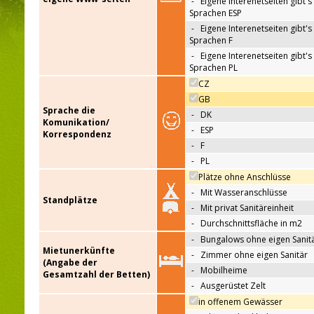
-
Eigene Interenetseiten gibt's 
Sprachen ESP
-
Eigene Interenetseiten gibt's 
Sprachen F
-
Eigene Interenetseiten gibt's 
Sprachen PL
CZ
GB
Sprache die
-
DK
Komunikation/
-
ESP
Korrespondenz
-
F
-
PL
Plätze ohne Anschlüsse
-
Mit Wasseranschlüsse
Standplätze
-
Mit privat Sanitäreinheit
-
Durchschnittsfläche in m2
-
Bungalows ohne eigen Sanit
Mietunerkünfte
-
Zimmer ohne eigen Sanitär
(Angabe der
-
Mobilheime
Gesamtzahl der Betten)
-
Ausgerüstet Zelt
in offenem Gewässer