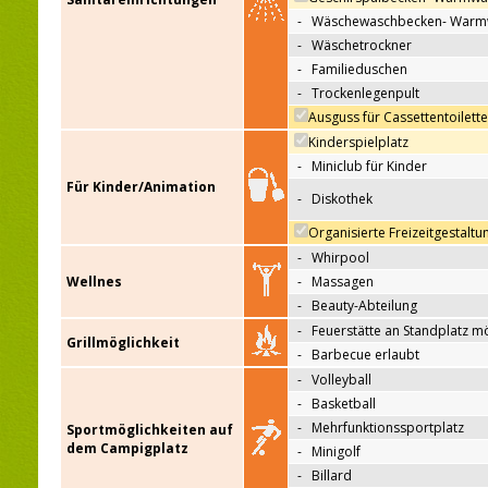
-
Wäschewaschbecken- Warm
-
Wäschetrockner
-
Familieduschen
-
Trockenlegenpult
Ausguss für Cassettentoilett
Kinderspielplatz
-
Miniclub für Kinder
Für Kinder/Animation
-
Diskothek
Organisierte Freizeitgestaltu
-
Whirpool
Wellnes
-
Massagen
-
Beauty-Abteilung
-
Feuerstätte an Standplatz m
Grillmöglichkeit
-
Barbecue erlaubt
-
Volleyball
-
Basketball
-
Mehrfunktionssportplatz
Sportmöglichkeiten auf
dem Campigplatz
-
Minigolf
-
Billard