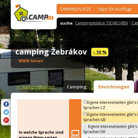
CAMPINGPLÄTZE
Tipps für Ausflüge
suche:
Campingplplätze TSCHECHIEN
Cam
camping Žebrákov
- 10 %
WWW Seiten
<<
Suchergebnissen
Camping
Einrichtungen
Eigene Interenetseiten gibt's 
Sprachen CZ
Eigene Interenetseiten gibt's 
Sprachen GB
-
Eigene Interenetseiten gibt's 
Sprachen DK
In welche Sprache sind
eigene Www-seiten