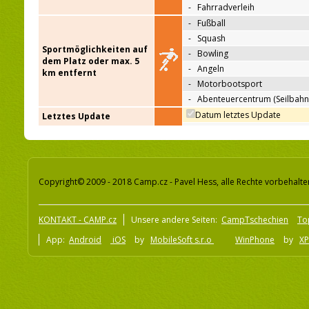
-
Fahrradverleih
-
Fußball
-
Squash
Sportmöglichkeiten auf
-
Bowling
dem Platz oder max. 5
-
Angeln
km entfernt
-
Motorbootsport
-
Abenteuercentrum (Seilbahn
Datum letztes Update
Letztes Update
Copyright© 2009 - 2018 Camp.cz - Pavel Hess, alle Rechte vorbehalte
KONTAKT - CAMP.cz
Unsere andere Seiten:
CampTschechien
To
App:
Android
iOS
by
MobileSoft s.r.o
WinPhone
by
XP