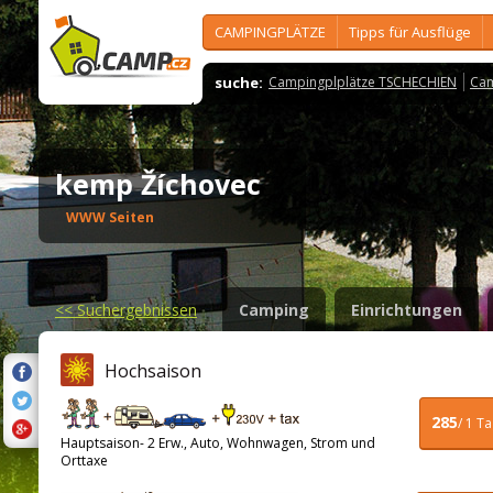
CAMPINGPLÄTZE
Tipps für Ausflüge
suche:
Campingplplätze TSCHECHIEN
Cam
kemp Žíchovec
WWW Seiten
<<
Suchergebnissen
Camping
Einrichtungen
Hochsaison
285
/ 1 T
Hauptsaison- 2 Erw., Auto, Wohnwagen, Strom und
Orttaxe