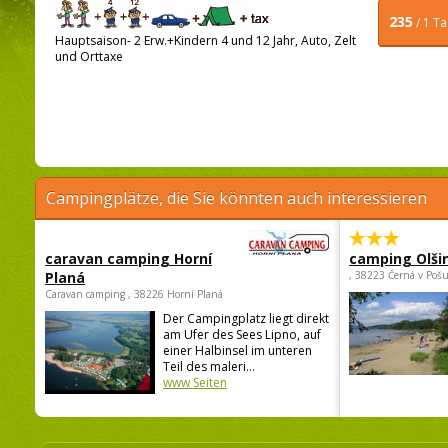
235
/ 1 T
Hauptsaison- 2 Erw.+Kindern 4 und 12 Jahr, Auto, Zelt
und Orttaxe
Campingplätze, die Sie könnten auch interessieren
caravan camping Horní
camping Olši
Planá
, 38223 Černá v Poš
Caravan camping , 38226 Horní Planá
Der Campingplatz liegt direkt
am Ufer des Sees Lipno, auf
einer Halbinsel im unteren
Teil des maleri...
www Seiten