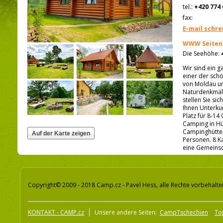
tel.:
+420 774 
fax:
E-mail schre
WWW Seiten
Die Seehöhe:
Wir sind ein g
einer der sch
von Moldau un
Naturdenkmäle
stellen Sie si
Ihnen Unterkun
Platz für 8-14
Camping in Hü
Campinghütten
Personen. 8 K
eine Gemeinsc
Copyright© 2009 - 2018 Camp.cz - Pavel Hess, alle Rechte vorbehalte
KONTAKT - CAMP.cz
Unsere andere Seiten:
CampTschechien
To