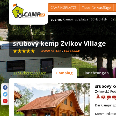
CAMPINGPLÄTZE
Tipps für Ausflüge
suche:
Campingplplätze TSCHECHIEN
Cam
srubový kemp Zvíkov Village
WWW Seiten
/
Facebook
<<
Suchergebnissen
Camping
Einrichtungen
srubový k
Zvíkovské Pod
Der Campingpla
Kommunikatio