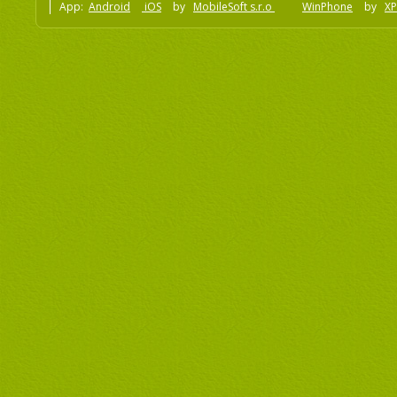
App:
Android
iOS
by
MobileSoft s.r.o
WinPhone
by
XP