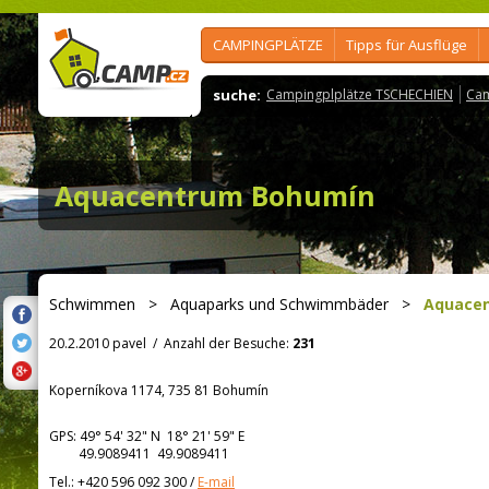
CAMPINGPLÄTZE
Tipps für Ausflüge
suche:
Campingplplätze TSCHECHIEN
Cam
Aquacentrum Bohumín
Schwimmen
>
Aquaparks und Schwimmbäder
>
Aquace
20.2.2010 pavel
/
Anzahl der Besuche:
231
Koperníkova 1174, 735 81 Bohumín
GPS:
49° 54' 32"
N
18° 21' 59"
E
49.9089411 49.9089411
Tel.:
+420 596 092 300
/
E-mail