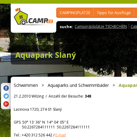
CAMPINGPLÄTZE
Tipps für Ausflüge
suche:
Campingplplätze TSCHECHIEN
Cam
Aquapark Slaný
Schwimmen
>
Aquaparks und Schwimmbäder
>
Aquapar
21.2.2010 Wilzing
/
Anzahl der Besuche:
348
Lacinova 1720, 274 01 Slaný
GPS:
50° 13' 36"
N
14° 04' 05"
E
50.2267284111111 50.2267284111111
Tel.:
+420 312 526 442
/
E-mail