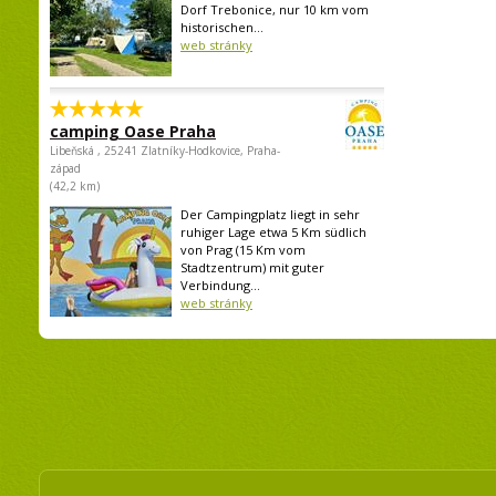
Dorf Trebonice, nur 10 km vom
historischen...
web stránky
camping Oase Praha
Libeňská , 25241 Zlatníky-Hodkovice, Praha-
západ
(42,2 km)
Der Campingplatz liegt in sehr
ruhiger Lage etwa 5 Km südlich
von Prag (15 Km vom
Stadtzentrum) mit guter
Verbindung...
web stránky