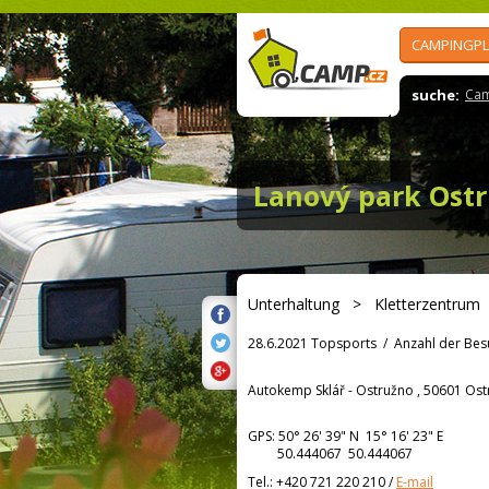
CAMPINGPL
suche:
Cam
Lanový park Ostr
Unterhaltung
>
Kletterzentrum
28.6.2021 Topsports
/
Anzahl der Bes
Autokemp Sklář - Ostružno , 50601 Os
GPS:
50° 26' 39"
N
15° 16' 23"
E
50.444067 50.444067
Tel.:
+420 721 220 210
/
E-mail