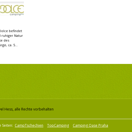
Dolce befindet
d ruhiger Natur
e des
ge, ca. 5...
el Hess, alle Rechte vorbehalten
e Seiten:
CampTschechien
TopCamping
Camping Oase Praha