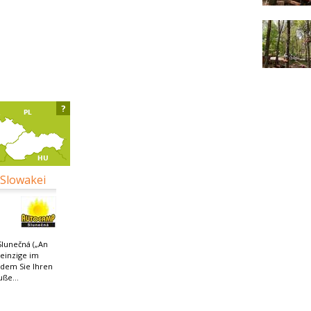
?
 Slowakei
Slunečná („An
 einzige im
 dem Sie Ihren
ße...