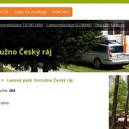
ÄTZE
Tipps für Ausflüge
KONTAKT
pingplplätze TSCHECHIEN
Campingplplätze SLOWAKEI
Tipps für Ausflüge
užno Český ráj
>
Lanový park Ostružno Český ráj
uche:
264
tružno