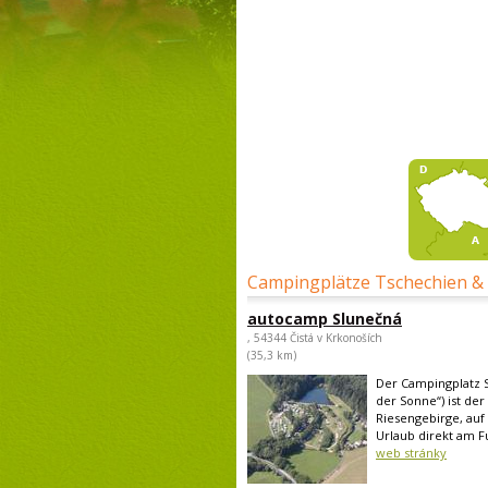
Campingplätze Tschechien &
autocamp Slunečná
, 54344 Čistá v Krkonoších
(35,3 km)
Der Campingplatz 
der Sonne“) ist der
Riesengebirge, auf
Urlaub direkt am Fu
web stránky