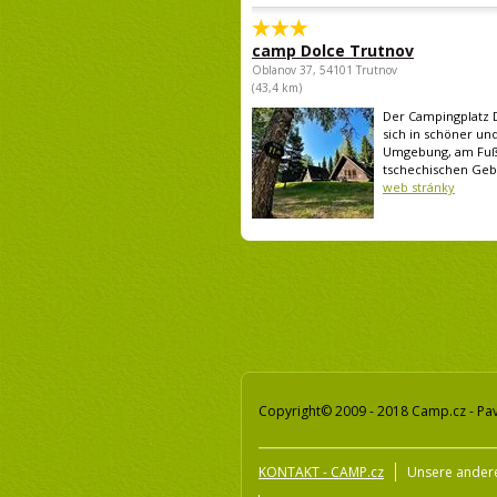
camp Dolce Trutnov
Oblanov 37, 54101 Trutnov
(43,4 km)
Der Campingplatz 
sich in schöner un
Umgebung, am Fuß
tschechischen Gebir
web stránky
Copyright© 2009 - 2018 Camp.cz - Pav
KONTAKT - CAMP.cz
Unsere ander