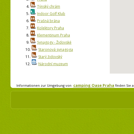
4.
Týnský chrám
5.
Indoor Golf Klub
6.
Prašná brána
7.
Kolektory Praha
8.
Klementinum Praha
9.
Synagogy - Židovské
10.
Staronová synagoga
11.
Starý židovský
12.
Národní muzeum
camping Oase Praha
Informationen zur Umgebung von
finden Sie a