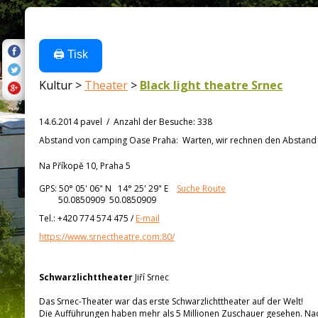
🖨️ Tisk
Kultur >
Theater
>
Black light theatre Srnec
14.6.2014 pavel
/
Anzahl der Besuche
:
338
Abstand von
camping Oase Praha:
Warten, wir rechnen den Abstand a
Na Příkopě 10, Praha 5
GPS:
50° 05' 06"
N
14° 25' 29"
E
Suche Route
50.0850909 50.0850909
Tel.:
+420 774 574 475
/
E-mail
https://www.srnectheatre.com:80/
Schwarzlichttheater
Jiří Srnec
Das Srnec-Theater war das erste Schwarzlichttheater auf der Welt!
Die Aufführungen haben mehr als 5 Millionen Zuschauer gesehen. Nach