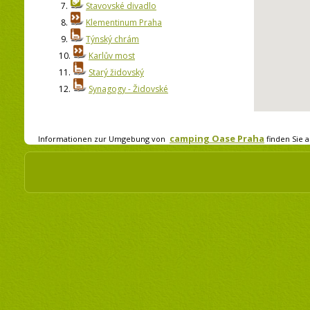
7.
Stavovské divadlo
8.
Klementinum Praha
9.
Týnský chrám
10.
Karlův most
11.
Starý židovský
12.
Synagogy - Židovské
camping Oase Praha
Informationen zur Umgebung von
finden Sie a