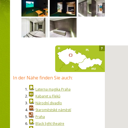
?
In der Nähe finden Sie auch:
1.
Laterna magika Praha
2.
Kabaret u Fleků
3.
Národní divadlo
4.
Staroměstské náměstí
5.
Praha
6.
Black light theatre