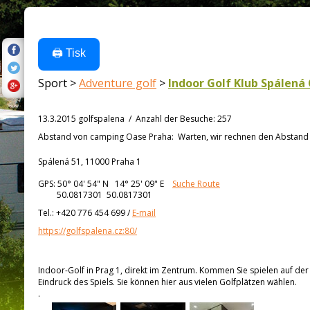
🖨️ Tisk
Sport >
Adventure golf
>
Indoor Golf Klub Spálená 
13.3.2015 golfspalena
/
Anzahl der Besuche
:
257
Abstand von
camping Oase Praha:
Warten, wir rechnen den Abstand a
Spálená 51, 11000 Praha 1
GPS:
50° 04' 54"
N
14° 25' 09"
E
Suche Route
50.0817301 50.0817301
Tel.:
+420 776 454 699
/
E-mail
https://golfspalena.cz:80/
Indoor-Golf in Prag 1, direkt im Zentrum. Kommen Sie spielen auf de
Eindruck des Spiels. Sie können hier aus vielen Golfplätzen wählen.
.