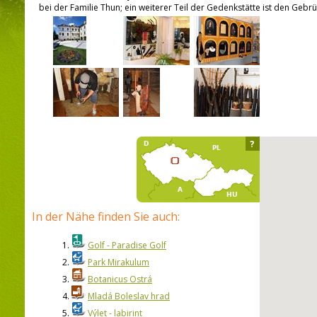
bei der Familie Thun; ein weiterer Teil der Gedenkstätte ist den Ge
?
In der Nähe finden Sie auch:
1.
Golf - Paradise Golf
2.
Park Mirakulum
3.
Botanicus Ostrá
4.
Mladá Boleslav hrad
5.
Výlet - labirint