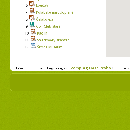
6.
Loučeň
7.
Polabské národopisné
8.
Čelákovice
9.
Golf Club Stará
10.
Kadlín
11.
Středověký skanzen
12.
Škoda Muzeum
camping Oase Praha
Informationen zur Umgebung von
finden Sie a