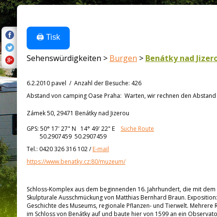
🖨️ Tisk
Sehenswürdigkeiten >
Burgen
>
Benátky nad Jizer
6.2.2010 pavel
/
Anzahl der Besuche
:
426
Abstand von
camping Oase Praha:
Warten, wir rechnen den Abstand a
Zámek 50, 29471 Benátky nad Jizerou
GPS:
50° 17' 27"
N
14° 49' 22"
E
Suche Route
50.2907459 50.2907459
Tel.:
0420 326 316 102
/
E-mail
https://www.benatky.cz:80/muzeum/
Schloss-Komplex aus dem beginnenden 16. Jahrhundert, die mit dem Sch
Skulpturale Ausschmückung von Matthias Bernhard Braun. Exposition:
Geschichte des Museums, regionale Pflanzen- und Tierwelt. Mehrere R
im Schloss von Benátky auf und baute hier von 1599 an ein Observato