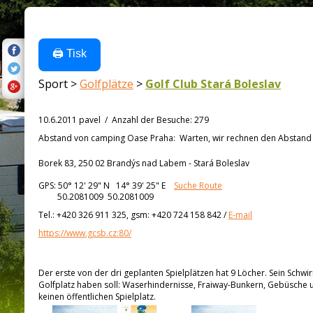
🖨️ Tisk
Sport >
Golfplätze
>
Golf Club Stará Boleslav
10.6.2011 pavel
/
Anzahl der Besuche
:
279
Abstand von
camping Oase Praha:
Warten, wir rechnen den Abstand a
Borek 83, 250 02 Brandýs nad Labem - Stará Boleslav
GPS:
50° 12' 29"
N
14° 39' 25"
E
Suche Route
50.2081009 50.2081009
Tel.:
+420 326 911 325, gsm: +420 724 158 842
/
E-mail
https://www.gcsb.cz:80/
Der erste von der dri geplanten Spielplätzen hat 9 Löcher. Sein Schwiri
Golfplatz haben soll: Waserhindernisse, Fraiway-Bunkern, Gebüsche 
keinen öffentlichen Spielplatz.