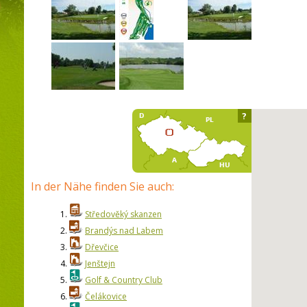
?
In der Nähe finden Sie auch:
1.
Středověký skanzen
2.
Brandýs nad Labem
3.
Dřevčice
4.
Jenštejn
5.
Golf & Country Club
6.
Čelákovice