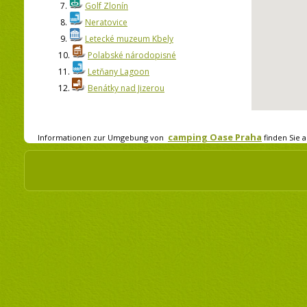
7.
Golf Zlonín
8.
Neratovice
9.
Letecké muzeum Kbely
10.
Polabské národopisné
11.
Letňany Lagoon
12.
Benátky nad Jizerou
camping Oase Praha
Informationen zur Umgebung von
finden Sie a