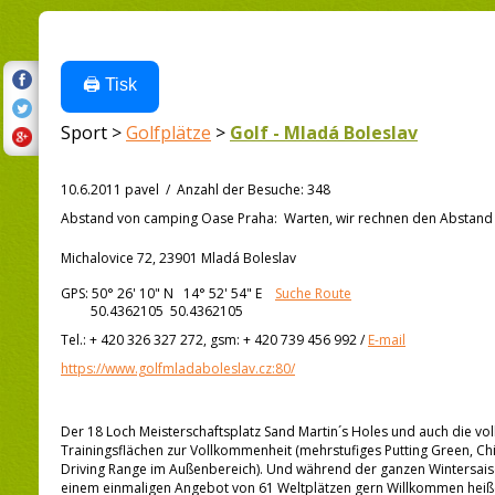
🖨️ Tisk
Sport >
Golfplätze
>
Golf - Mladá Boleslav
10.6.2011 pavel
/
Anzahl der Besuche
:
348
Abstand von
camping Oase Praha:
Warten, wir rechnen den Abstand a
Michalovice 72, 23901 Mladá Boleslav
GPS:
50° 26' 10"
N
14° 52' 54"
E
Suche Route
50.4362105 50.4362105
Tel.:
+ 420 326 327 272, gsm: + 420 739 456 992
/
E-mail
https://www.golfmladaboleslav.cz:80/
Der 18 Loch Meisterschaftsplatz Sand Martin´s Holes und auch die vol
Trainingsflächen zur Vollkommenheit (mehrstufiges Putting Green, C
Driving Range im Außenbereich). Und während der ganzen Wintersaiso
einem einmaligen Angebot von 61 Weltplätzen gern Willkommen heißen