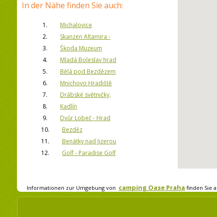
In der Nähe finden Sie auch:
1.
Michalovice
2.
Skanzen Altamira -
3.
Škoda Muzeum
4.
Mladá Boleslav hrad
5.
Bělá pod Bezdězem
6.
Mnichovo Hradiště
7.
Drábské světničky,
8.
Kadlín
9.
Dvůr Lobeč - Hrad
10.
Bezděz
11.
Benátky nad Jizerou
12.
Golf - Paradise Golf
camping Oase Praha
Informationen zur Umgebung von
finden Sie a