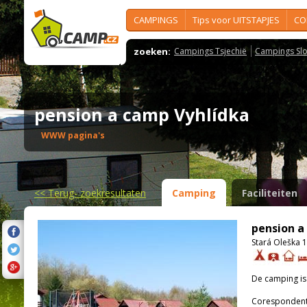
CAMPINGS
Tips voor UITSTAPJES
CO
zoeken:
Campings Tsjechië
Campings Slo
pension a camp Vyhlídka
WWW pagina's
<<
Terug- zoekresultaten
Camping
Faciliteiten
pension a
Stará Oleška 1
De camping i
Corespondenti