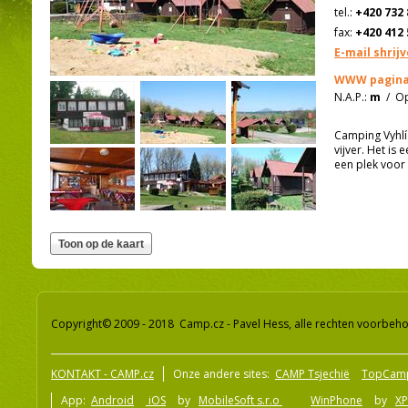
tel.:
+420 732 
fax:
+420 412 
E-mail shrij
WWW pagina
N.A.P.:
m
/
Op
Camping Vyhlíd
vijver. Het is
een plek voor
Copyright© 2009 - 2018 Camp.cz - Pavel Hess, alle rechten voorbeh
KONTAKT - CAMP.cz
Onze andere sites:
CAMP Tsjechië
TopCam
App:
Android
iOS
by
MobileSoft s.r.o
WinPhone
by
XP