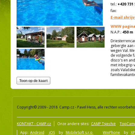
tel.:
+420 731 
fax:
E-mail shrij
WWW pagina
N.A.P.:
450 m
Driesterrencam
gebergte aan d
wegen Val. Mez
de volgende fa
disco's en and
met inbegrip v
zoals Valašsk
familievakanti
Copyright© 2009 - 2018 Camp.cz - Pavel Hess, alle rechten voorbeh
KONTAKT - CAMP.cz
Onze andere sites:
CAMP Tsjechië
TopCam
App:
Android
iOS
by
MobileSoft s.r.o
WinPhone
by
XP