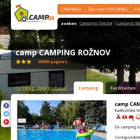
CAMPINGS
Tips voor UITSTAPJES
CO
zoeken:
Campings Tsjechië
Campings Slo
camp CAMPING ROŽNOV
WWW pagina's
<<
Terug- zoekresultaten
Camping
Faciliteiten
camp CA
Radhošťská 9
De camping i
Corespondenti