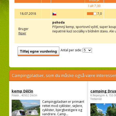
indtryk
I alt
7,00
18.07.2018
7,0
pohoda
Příjemný kemp, sportovní vyžití, super koup
Bruger
nepatrně kazí sociálky v bídném stavu. Ale u
fliper
Antal per side:
Tilføj egne vurdering
Campingpladser, som du måske også være interessere
kemp Děčín
camping Dru
Polabí , 40502 Děčín
K Reporyjim 4, 155 0
Trebonice
Campingpladsen er primært
rettet mod cyklister, sejlere,
cyklister, bjergbestigere og
vandrere. Camp...