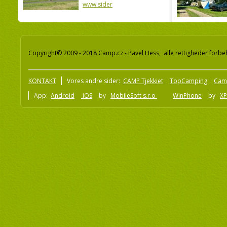
www sider
Copyright© 2009 - 2018 Camp.cz - Pavel Hess, alle rettigheder forbe
KONTAKT
Vores andre sider:
CAMP Tjekkiet
TopCamping
Cam
App:
Android
iOS
by
MobileSoft s.r.o
WinPhone
by
XP