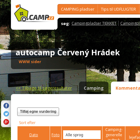
CAMPING pladser
Tips til UDFLUGTER
søg:
Campingpladser TJEKKIET
Campingpl
autocamp Červený Hrádek
WWW sider
<<
Tilbage til søgeresultater
Camping
Kommenta
Tilføj egne vurdering
Sort efter
Camping-
P
Dato
Foto
generelle
lejefac