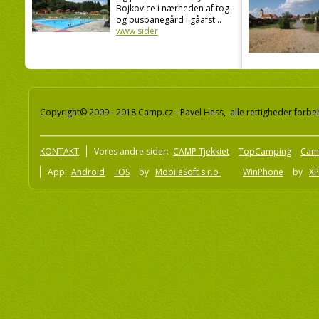
Bojkovice i nærheden af tog-
og busbanegård i gåafst...
www sider
Copyright© 2009 - 2018 Camp.cz - Pavel Hess, alle rettigheder forbe
KONTAKT
Vores andre sider:
CAMP Tjekkiet
TopCamping
Cam
App:
Android
iOS
by
MobileSoft s.r.o
WinPhone
by
XP