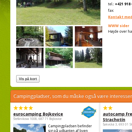
tel.:
+421 918 
fax:
Kontakt med
WWW sider
Højde over ha
Campingpladser, som du måske også være interessere
eurocamping Bojkovice
autocamp Fre
Štefánikova 1008, 687 71 Bojkovice
Strachotín
Šakvická 3, 693 01 S
Campingpladsen befinder
sig på udkanten af byen