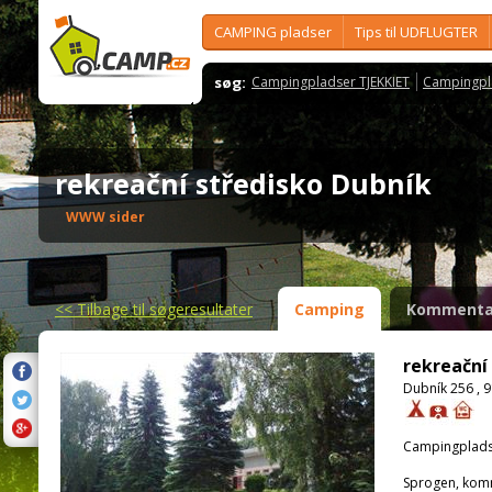
CAMPING pladser
Tips til UDFLUGTER
søg:
Campingpladser TJEKKIET
Campingpl
rekreační středisko Dubník
WWW sider
<<
Tilbage til søgeresultater
Camping
Kommenta
rekreační
Dubník 256 , 
Campingplads
Sprogen, kom