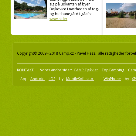
sig på udkanten af byen
Bojkovice i nærheden af tog-
og busbanegård i gåafst...
www sider
Copyright© 2009 - 2018 Camp.cz - Pavel Hess, alle rettigheder forbe
KONTAKT
Vores andre sider:
CAMP Tjekkiet
TopCamping
Cam
App:
Android
iOS
by
MobileSoft s.r.o
WinPhone
by
XP