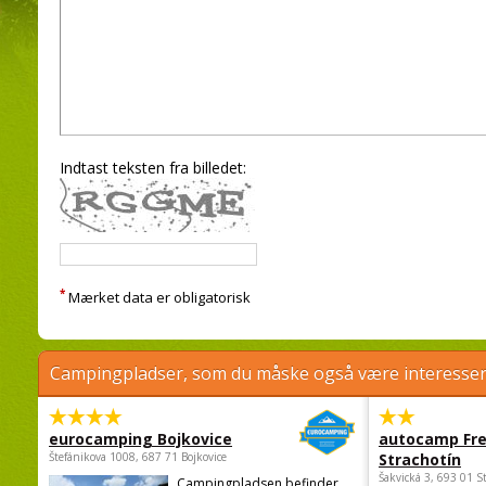
Indtast teksten fra billedet:
*
Mærket data er obligatorisk
Campingpladser, som du måske også være interessere
eurocamping Bojkovice
autocamp Fre
Štefánikova 1008, 687 71 Bojkovice
Strachotín
Šakvická 3, 693 01 S
Campingpladsen befinder