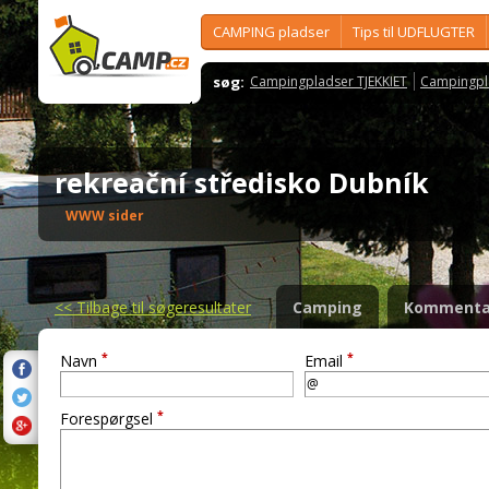
CAMPING pladser
Tips til UDFLUGTER
søg:
Campingpladser TJEKKIET
Campingpl
rekreační středisko Dubník
WWW sider
<<
Tilbage til søgeresultater
Camping
Kommenta
*
*
Navn
Email
*
Forespørgsel