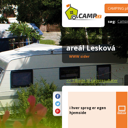
CAMPING p
søg:
Campi
areál Lesková
WWW sider
<<
Tilbage til søgeresultater
i hver sprog er egen
hjemside