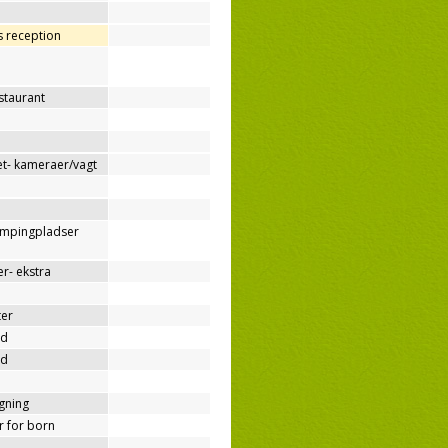
os reception
estaurant
t- kameraer/vagt
ampingpladser
r- ekstra
ter
nd
nd
ygning
er for born