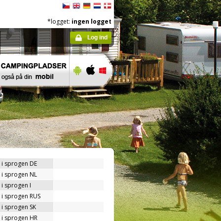
*logget:
ingen logget
Log ind
 i sprogen DE
 i sprogen NL
i sprogen I
 i sprogen RUS
 i sprogen SK
 i sprogen HR