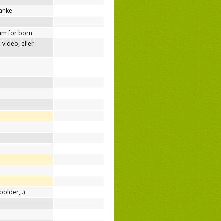
tanke
am for born
video, eller
bolder,..)