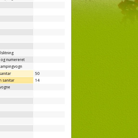
lslitning
t og numereret
/campingvogn
sanitar
50
 sanitar
14
gvogne