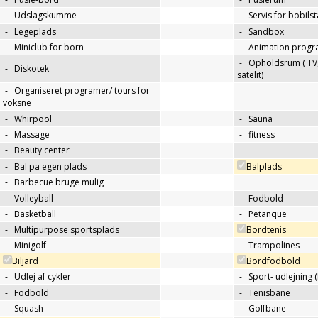
-
Udslagskumme
-
Servis for bobils
-
Legeplads
-
Sandbox
-
Miniclub for born
-
Animation progr
-
Opholdsrum ( TV, 
-
Diskotek
satelit)
-
Organiseret programer/ tours for
voksne
-
Whirpool
-
Sauna
-
Massage
-
fitness
-
Beauty center
-
Bal pa egen plads
Balplads
-
Barbecue bruge mulig
-
Volleyball
-
Fodbold
-
Basketball
-
Petanque
-
Multipurpose sportsplads
Bordtenis
-
Minigolf
-
Trampolines
Biljard
Bordfodbold
-
Udlej af cykler
-
Sport- udlejning (
-
Fodbold
-
Tenisbane
-
Squash
-
Golfbane