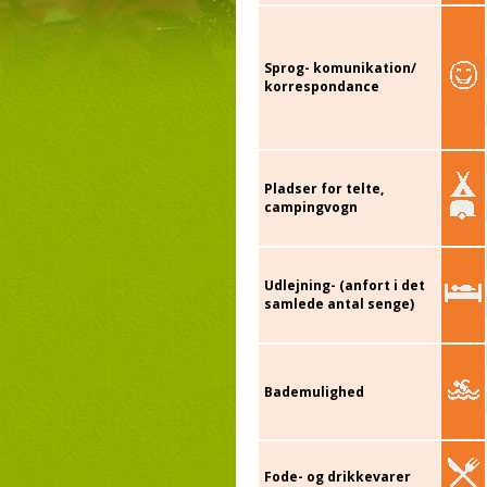
Sprog- komunikation/
korrespondance
Pladser for telte,
campingvogn
Udlejning- (anfort i det
samlede antal senge)
Bademulighed
Fode- og drikkevarer