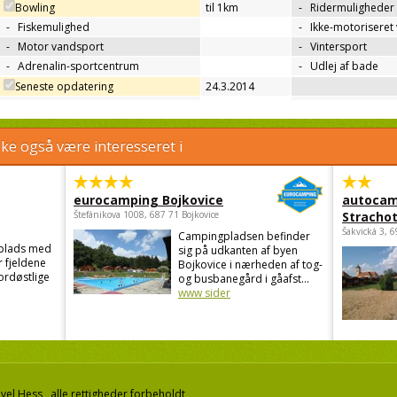
Bowling
til 1km
-
Ridermuligheder
-
Fiskemulighed
-
Ikke-motoriseret
-
Motor vandsport
-
Vintersport
-
Adrenalin-sportcentrum
-
Udlej af bade
Seneste opdatering
24.3.2014
e også være interesseret i
eurocamping Bojkovice
autocam
Štefánikova 1008, 687 71 Bojkovice
Strachot
Šakvická 3, 
Campingpladsen befinder
gplads med
sig på udkanten af byen
r fjeldene
Bojkovice i nærheden af tog-
ordøstlige
og busbanegård i gåafst...
www sider
el Hess, alle rettigheder forbeholdt