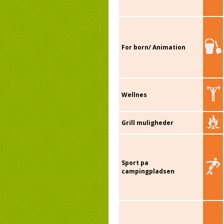
For born/ Animation
Wellnes
Grill muligheder
Sport pa
campingpladsen