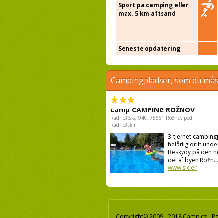
Sport pa camping eller
max. 5 km aftsand
Seneste opdatering
Campingpladser, som du måsk
camp CAMPING ROŽNOV
Radhošťská 940, 75661 Rožnov pod
Radhoštěm
3-tjernet campin
helårlig drift unde
Beskydy på den n
del af byen Rožn...
www sider
Copyright© 2009 - 2018 Camp.cz - Pav