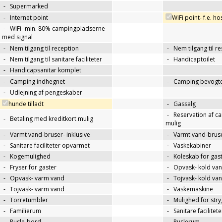
-
Supermarked
-
Internet point
WiFi point- f.e. h
-
WiFi- min. 80% campingpladserne
med signal
-
Nem tilgang til reception
-
Nem tilgang til r
-
Nem tilgang til sanitare faciliteter
-
Handicaptoilet
-
Handicapsanitar komplet
-
Camping indhegnet
-
Camping bevogte
-
Udlejning af pengeskaber
hunde tilladt
-
Gassalg
-
Reservation af c
-
Betaling med kreditkort mulig
mulig
-
Varmt vand-bruser- inklusive
-
Varmt vand-bruse
-
Sanitare faciliteter opvarmet
-
Vaskekabiner
-
Kogemulighed
-
Koleskab for gas
-
Fryser for gaster
-
Opvask- kold va
-
Opvask- varm vand
-
Tojvask- kold va
-
Tojvask- varm vand
-
Vaskemaskine
-
Torretumbler
-
Mulighed for str
-
Familierum
-
Sanitare facilitet
-
Pusle-bord
-
Puslerum