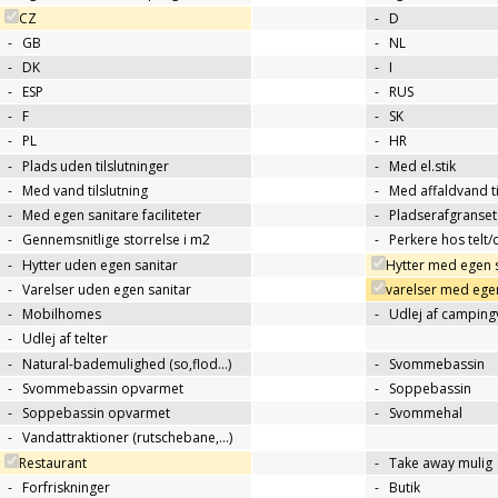
CZ
-
D
-
GB
-
NL
-
DK
-
I
-
ESP
-
RUS
-
F
-
SK
-
PL
-
HR
-
Plads uden tilslutninger
-
Med el.stik
-
Med vand tilslutning
-
Med affaldvand ti
-
Med egen sanitare faciliteter
-
Pladserafgranse
-
Gennemsnitlige storrelse i m2
-
Perkere hos telt
-
Hytter uden egen sanitar
Hytter med egen 
-
Varelser uden egen sanitar
varelser med egen
-
Mobilhomes
-
Udlej af campin
-
Udlej af telter
-
Natural-bademulighed (so,flod...)
-
Svommebassin
-
Svommebassin opvarmet
-
Soppebassin
-
Soppebassin opvarmet
-
Svommehal
-
Vandattraktioner (rutschebane,…)
Restaurant
-
Take away mulig
-
Forfriskninger
-
Butik