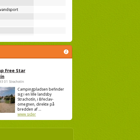
 vandsport
p Free Star
ín
693 01 Strachotín
Campingpladsen befinder
sig i en lille landsby
Strachotín, i Břeclav-
omegnen, direkte på
bredden af ...
www sider