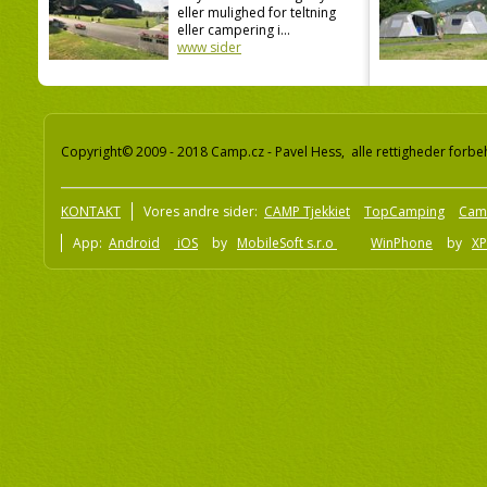
eller mulighed for teltning
eller campering i...
www sider
Copyright© 2009 - 2018 Camp.cz - Pavel Hess, alle rettigheder forbe
KONTAKT
Vores andre sider:
CAMP Tjekkiet
TopCamping
Cam
App:
Android
iOS
by
MobileSoft s.r.o
WinPhone
by
XP