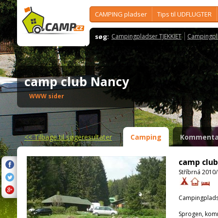
CAMPING pladser
Tips til UDFLUGTER
søg:
Campingpladser TJEKKIET
Campingpl
camp club Nancy
WWW sider
<<
Tilbage til søgeresultater
Camping
Kommenta
camp club
Stříbrná 2010/
Campingplads
Sprogen, kom