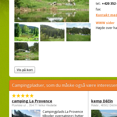
tel.:
+420 352 
fax:
Kontakt med
WWW sider
Højde over ha
Campingpladser, som du måske også være interessere
camping La Provence
kemp Děčín
Plzeňská ul. , 354 71 Velká Hleďsebe
Polabí , 40502 Děčín
Campingplads La Provence
tilbyder overnatning i hytter