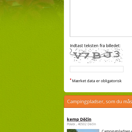
Indtast teksten fra billedet:
*
Mærket data er obligatorisk
Campingpladser, som du måsk
kemp Děčín
Polabí , 40502 Děčín
Campingpladsen 