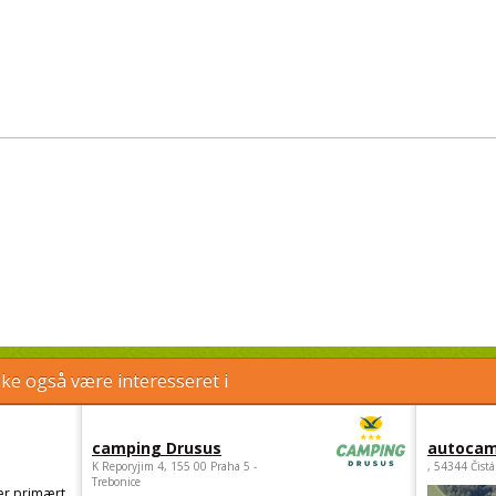
e også være interesseret i
camping Drusus
autocam
K Reporyjim 4, 155 00 Praha 5 -
, 54344 Čistá
Trebonice
er primært