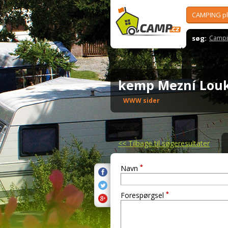
CAMPING p
søg:
Campi
kemp Mezní Lo
WWW sider
<<
Tilbage til søgeresultater
*
Navn
*
Forespørgsel