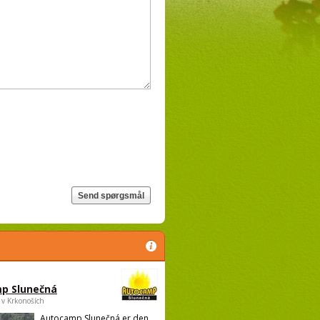
p Slunečná
 v Krkonoších
Autocamp Slunečná er den