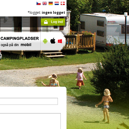
*logget:
ingen logget
Log ind