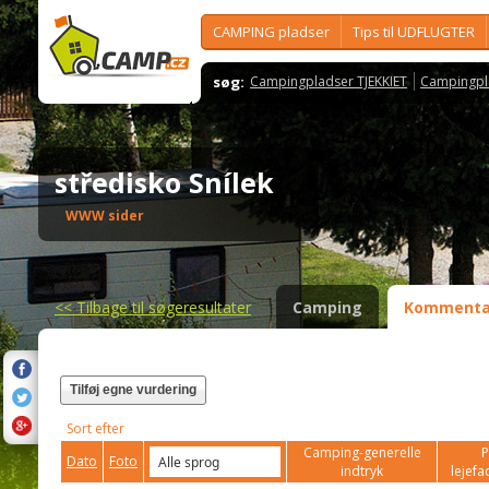
CAMPING pladser
Tips til UDFLUGTER
søg:
Campingpladser TJEKKIET
Campingpl
středisko Snílek
WWW sider
<<
Tilbage til søgeresultater
Camping
Kommenta
Tilføj egne vurdering
Sort efter
Camping-generelle
P
Dato
Foto
indtryk
lejefac