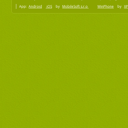
App:
Android
iOS
by
MobileSoft s.r.o
WinPhone
by
XP