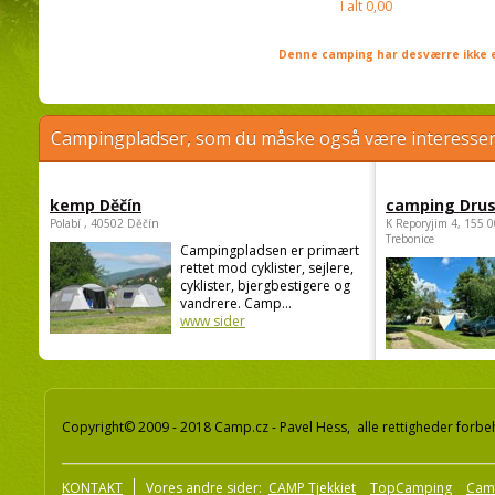
I alt
0,00
Denne camping har desværre ikke e
Campingpladser, som du måske også være interessere
kemp Děčín
camping Dru
Polabí , 40502 Děčín
K Reporyjim 4, 155 0
Trebonice
Campingpladsen er primært
rettet mod cyklister, sejlere,
cyklister, bjergbestigere og
vandrere. Camp...
www sider
Copyright© 2009 - 2018 Camp.cz - Pavel Hess, alle rettigheder forbe
KONTAKT
Vores andre sider:
CAMP Tjekkiet
TopCamping
Cam