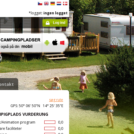
*logget:
ingen logget
Log ind
ontakt
søg rute
GPS: 50° 06' 50"N 14° 25' 35"E
PIGPLADS VURDERUNG
t/Animation program
0,0
are faciliteter
0,0