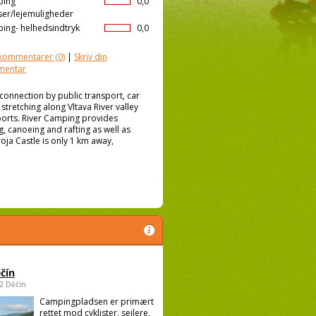
ping
0,0
ser/lejemuligheder
ing- helhedsindtryk
0,0
kommentarer
(0)
|
Skriv din
mentar
onnection by public transport, car
stretching along Vltava River valley
sports. River Camping provides
ng, canoeing and rafting as well as
roja Castle is only 1 km away,
čín
02 Děčín
Campingpladsen er primært
rettet mod cyklister, sejlere,