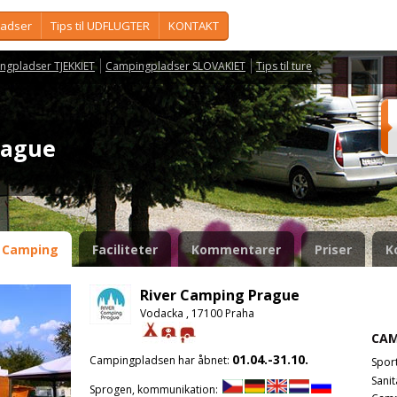
ladser
Tips til UDFLUGTER
KONTAKT
ngpladser TJEKKIET
Campingpladser SLOVAKIET
Tips til ture
Prague
Camping
Faciliteter
Kommentarer
Priser
K
River Camping Prague
Vodacka , 17100 Praha
CAM
01.04.-31.10.
Campingpladsen har åbnet:
Spor
Sanit
Sprogen, kommunikation: