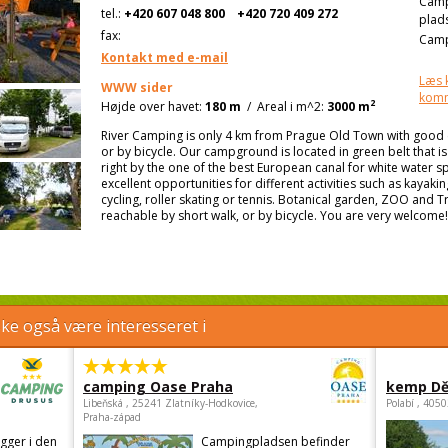
Cam
tel.:
+420 607 048 800
+420 720 409 272
plad
fax:
Camp
Kontakt med e-mail
Læs 
WWW sider
kom
2
Højde over havet:
180 m
/
Areal i m^2:
3000 m
River Camping is only 4 km from Prague Old Town with good c
or by bicycle. Our campground is located in green belt that is 
right by the one of the best European canal for white water 
excellent opportunities for different activities such as kayaki
cycling, roller skating or tennis. Botanical garden, ZOO and T
reachable by short walk, or by bicycle. You are very welcome!
e også være interesseret i
camping Oase Praha
kemp Dě
Libeňská , 25241 Zlatníky-Hodkovice,
Polabí , 405
Praha-západ
gger i den
Campingpladsen befinder