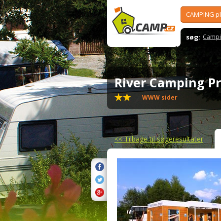
CAMPING p
søg:
Campi
River Camping 
WWW sider
<<
Tilbage til søgeresultater