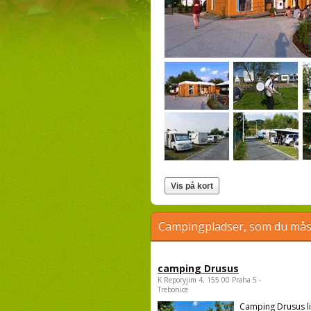
Campingpladser, som du måsk
camping Drusus
K Reporyjim 4, 155 00 Praha 5 -
Trebonice
Camping Drusus li