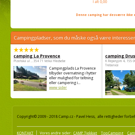
I alt
0,00
Denne camping har desværre ikke e
Campingpladser, som du måske også være interessere
camping La Provence
camping Dru
Plzeňská ul. , 354 71 Velká Hleďsebe
K Reporyjim 4, 155 0
Trebonice
Campingplads La Provence
tilbyder overnatning i hytter
eller mulighed for teltning
eller campering i...
www sider
Copyright© 2009 - 2018 Camp.cz - Pavel Hess, alle rettigheder forbe
KONTAKT
Vores andre sider:
CAMP Tjekkiet
TopCamping
Cam