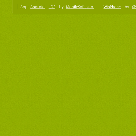
App:
Android
iOS
by
MobileSoft s.r.o
WinPhone
by
XP