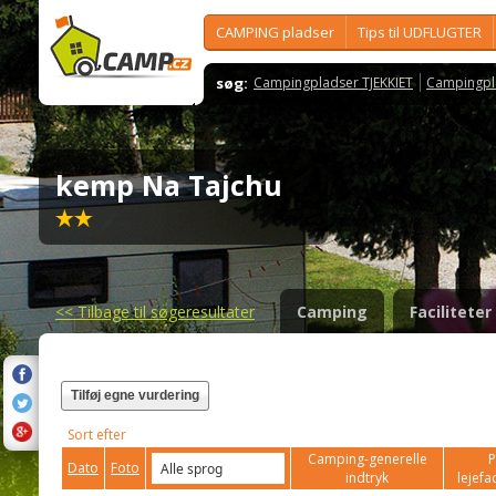
CAMPING pladser
Tips til UDFLUGTER
søg:
Campingpladser TJEKKIET
Campingpl
kemp Na Tajchu
<<
Tilbage til søgeresultater
Camping
Faciliteter
Tilføj egne vurdering
Sort efter
Camping-generelle
P
Dato
Foto
indtryk
lejefac