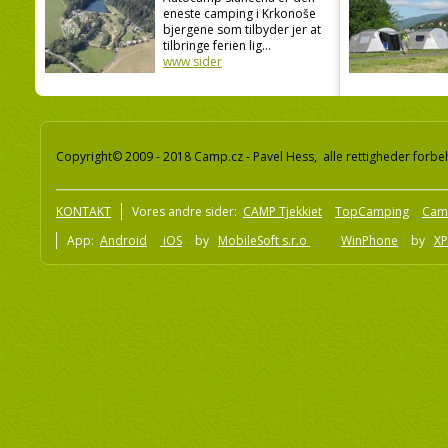
eneste camping i Krkonoše
bjergene som tilbyder jer at
tilbringe ferien lig...
www sider
Copyright© 2009 - 2018 Camp.cz - Pavel Hess, alle rettigheder forbe
KONTAKT
Vores andre sider:
CAMP Tjekkiet
TopCamping
Cam
App:
Android
iOS
by
MobileSoft s.r.o
WinPhone
by
XP