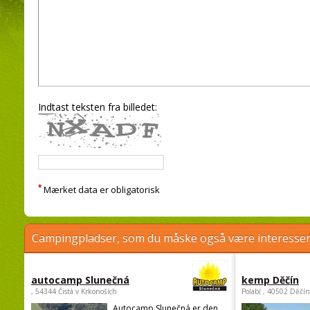
Indtast teksten fra billedet:
*
Mærket data er obligatorisk
Campingpladser, som du måske også være interessere
autocamp Slunečná
kemp Děčín
, 54344 Čistá v Krkonoších
Polabí , 40502 Děčín
Autocamp Slunečná er den