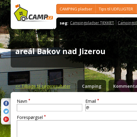
CAMPING pladser
Tips til UDFLUGTER
søg:
Campingpladser TJEKKIET
Campingpl
areál Bakov nad Jizerou
<<
Tilbage til søgeresultater
Camping
Kommenta
*
*
Navn
Email
*
Forespørgsel