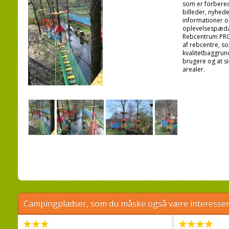
som er forbered
billeder, nyhed
informationer o
oplevelsespæda
Rebcentrum PROUD
af rebcentre, so
kvalitetbaggru
brugere og at sik
arealer.
Campingpladser, som du måske også være interessere