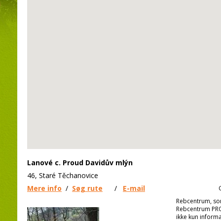
Lanové c. Proud Davidův mlýn
46, Staré Těchanovice
Mere info
/
Søg rute
/
E-mail
Rebcentrum, s
Rebcentrum PRO
ikke kun infor