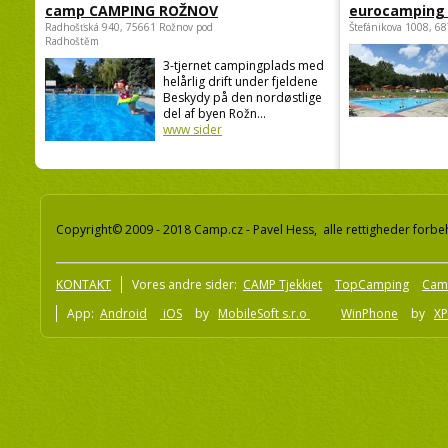
camp CAMPING ROŽNOV
eurocamping 
Radhošťská 940, 75661 Rožnov pod
Štefánikova 1008, 68
Radhoštěm
3-tjernet campingplads med
helårlig drift under fjeldene
Beskydy på den nordøstlige
del af byen Rožn...
www sider
Copyright© 2009 - 2018 Camp.cz - Pavel Hess, alle rettigheder forbe
KONTAKT
Vores andre sider:
CAMP Tjekkiet
TopCamping
Cam
App:
Android
iOS
by
MobileSoft s.r.o
WinPhone
by
XP