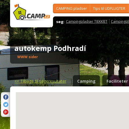
CAMPING pladser
Tips til UDFLUGTER
søg:
Campingpladser TJEKKIET
Campingpl
autokemp Podhradí
WWW sider
<<
Tilbage til søgeresultater
Camping
Faciliteter