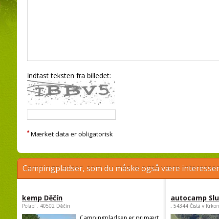
Indtast teksten fra billedet:
*
Mærket data er obligatorisk
Campingpladser, som du måske også være interessere
kemp Děčín
autocamp Sl
Polabí , 40502 Děčín
, 54344 Čistá v Krko
Campingpladsen er primært