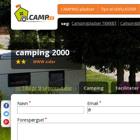
CAMPING pladser
Tips til UDFLUGTER
søg:
Campingpladser TJEKKIET
Campingpl
camping 2000
WWW sider
<<
Tilbage til søgeresultater
Camping
Faciliteter
*
*
Navn
Email
*
Forespørgsel