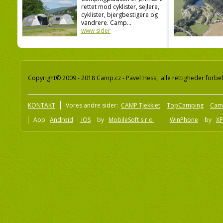
rettet mod cyklister, sejlere,
cyklister, bjergbestigere og
vandrere. Camp...
www sider
Copyright© 2009 - 2018 Camp.cz - Pavel Hess, alle rettigheder forbe
KONTAKT
Vores andre sider:
CAMP Tjekkiet
TopCamping
Cam
App:
Android
iOS
by
MobileSoft s.r.o
WinPhone
by
XP