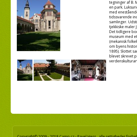
tegninger af B.
en park. Luksuri
med enestående
tidssvarende in
samlinger. Udsti
tjekkiske maler J
Det tidligere 
museum med etn
(mekanisk folkek
om byens histor
1895). Slottet 
blevet skrevet 
verdenskulturar
Copyright© 2009 - 2018 Camp.cz - Pavel Hess, alle rettigheder forbe