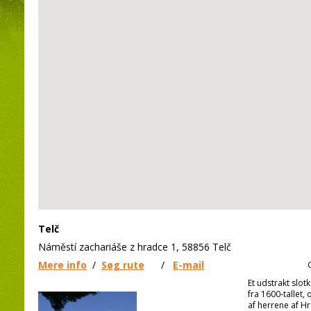
Telč
Náměstí zachariáše z hradce 1, 58856 Telč
Mere info
/
Søg rute
/
E-mail
Et udstrakt slot
fra 1600-tallet,
af herrene af Hr