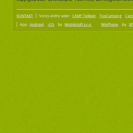
KONTAKT
Vores andre sider:
CAMP Tjekkiet
TopCamping
Cam
App:
Android
iOS
by
MobileSoft s.r.o
WinPhone
by
XP