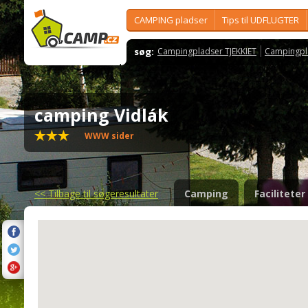
CAMPING pladser
Tips til UDFLUGTER
søg:
Campingpladser TJEKKIET
Campingpl
camping Vidlák
WWW sider
<<
Tilbage til søgeresultater
Camping
Faciliteter