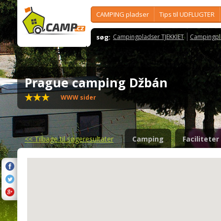
CAMPING pladser
Tips til UDFLUGTER
søg:
Campingpladser TJEKKIET
Campingpl
Prague camping Džbán
WWW sider
<<
Tilbage til søgeresultater
Camping
Faciliteter