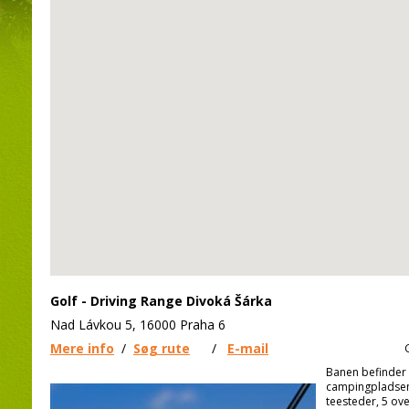
Golf - Driving Range Divoká Šárka
Nad Lávkou 5, 16000 Praha 6
Mere info
/
Søg rute
/
E-mail
Banen befinder 
campingpladsen
teesteder, 5 ov