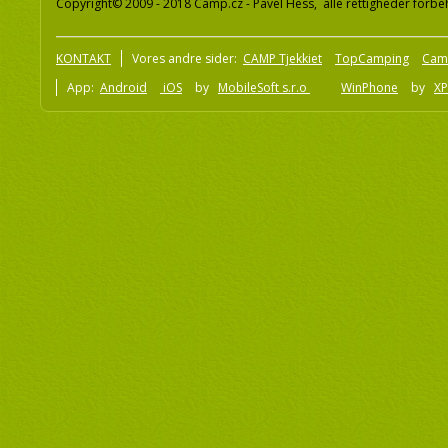
Copyright© 2009 - 2018 Camp.cz - Pavel Hess, alle rettigheder forbe
KONTAKT
Vores andre sider:
CAMP Tjekkiet
TopCamping
Cam
App:
Android
iOS
by
MobileSoft s.r.o
WinPhone
by
XP