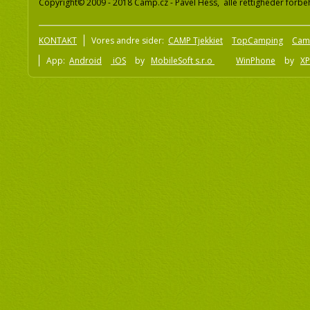
Copyright© 2009 - 2018 Camp.cz - Pavel Hess, alle rettigheder forbe
KONTAKT
Vores andre sider:
CAMP Tjekkiet
TopCamping
Cam
App:
Android
iOS
by
MobileSoft s.r.o
WinPhone
by
XP