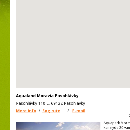
Aqualand Moravia Pasohlávky
Pasohlávky 110 E, 69122 Pasohlávky
Mere info
/
Søg rute
/
E-mail
Aquapark Morav
kan nyde 20 va