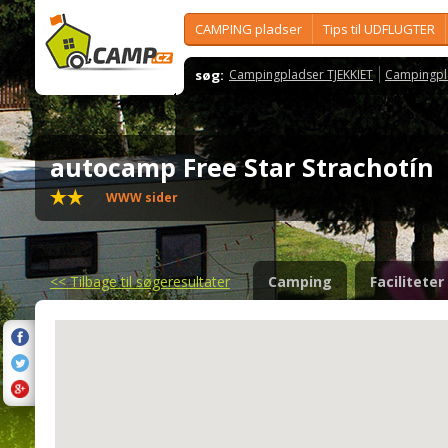
CAMPING pladser
Tips til UDFLUGTER
søg:
Campingpladser TJEKKIET
Campingpl
autocamp Free Star Strachotín
WWW sider
<<
Tilbage til søgeresultater
Camping
Faciliteter