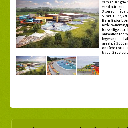
samlet længde 
vand attraktio
3 person flåde
Supercrater, Wil
Børn finder bør
nyde swimming
forskellige attr
animation for b
legerummet. I a
areal på 3000 m2
område Forum 
bade, 2 restaur