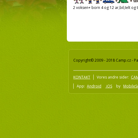
2 voksen+ born 4 og 12 ar,bil,telt og t
Copyright© 2009 - 2018 Camp.cz - Pav
KONTAKT
Vores andre sider:
CAM
App:
Android
iOS
by
MobileSo