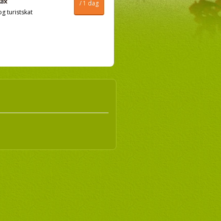
/ 1 dag
og turistskat