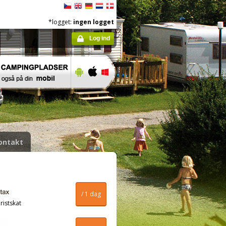
*logget:
ingen logget
Log ind
ontakt
/ 1 dag
ristskat