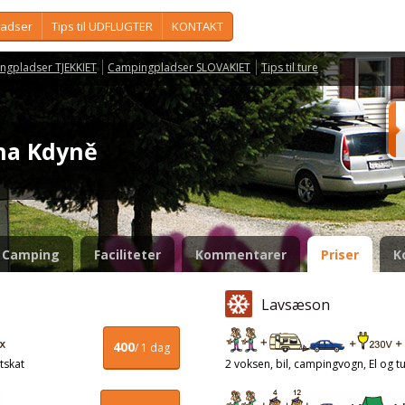
ladser
Tips til UDFLUGTER
KONTAKT
ngpladser TJEKKIET
Campingpladser SLOVAKIET
Tips til ture
na Kdyně
Camping
Faciliteter
Kommentarer
Priser
K
Lavsæson
400
/ 1 dag
tskat
2 voksen, bil, campingvogn, El og tu