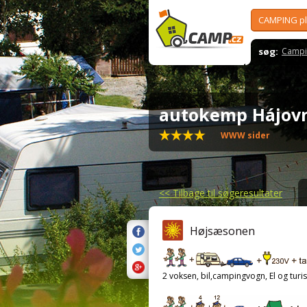
CAMPING p
søg:
Campi
autokemp Hájov
WWW sider
<<
Tilbage til søgeresultater
Højsæsonen
2 voksen, bil,campingvogn, El og turis