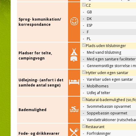
CZ
-
GB
-
DK
Sprog- komunikation/
korrespondance
-
ESP
-
F
-
PL
Plads uden tilslutninger
-
Med vand tilslutning
Pladser for telte,
campingvogn
-
Med egen sanitare faciliteter
-
Gennemsnitlige storrelse i 
Hytter uden egen sanitar
-
Varelser uden egen sanitar
Udlejning- (anfort i det
samlede antal senge)
-
Mobilhomes
-
Udlej af telter
Natural-bademulighed (so,flo
-
Svommebassin opvarmet
Bademulighed
-
Soppebassin opvarmet
-
Vandattraktioner (rutscheba
Restaurant
Fode- og drikkevarer
-
Forfriskninger