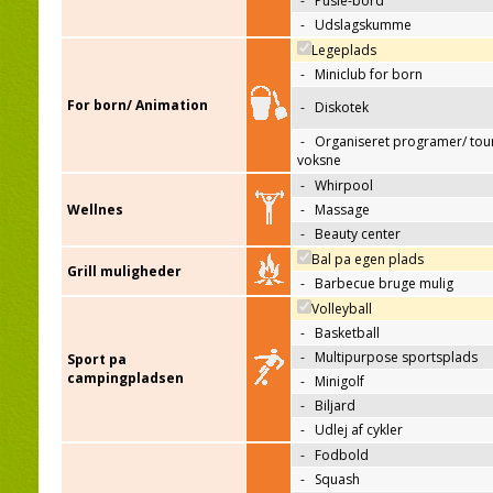
-
Pusle-bord
-
Udslagskumme
Legeplads
-
Miniclub for born
For born/ Animation
-
Diskotek
-
Organiseret programer/ tour
voksne
-
Whirpool
Wellnes
-
Massage
-
Beauty center
Bal pa egen plads
Grill muligheder
-
Barbecue bruge mulig
Volleyball
-
Basketball
-
Multipurpose sportsplads
Sport pa
campingpladsen
-
Minigolf
-
Biljard
-
Udlej af cykler
-
Fodbold
-
Squash