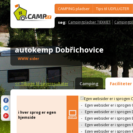
CAMPING pladser
Tips til UDFLUGTER
søg:
Campingpladser TJEKKIET
Campingpl
autokemp Dobřichovice
WWW sider
<<
Tilbage til søgeresultater
Camping
Faciliteter
Egen websider er i sprogen 
-
Egen websider er i sprogen
-
Egen websider er i sprogen 
i hver sprog er egen
hjemside
-
Egen websider er i sprogen 
-
Egen websider er i sprogen 
-
Egen websider er i sprogen 