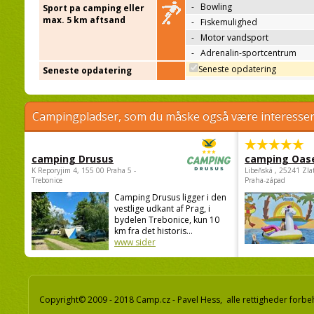
-
Bowling
Sport pa camping eller
max. 5 km aftsand
-
Fiskemulighed
-
Motor vandsport
-
Adrenalin-sportcentrum
Seneste opdatering
Seneste opdatering
Campingpladser, som du måske også være interessere
camping Drusus
camping Oas
K Reporyjim 4, 155 00 Praha 5 -
Libeňská , 25241 Zla
Trebonice
Praha-západ
Camping Drusus ligger i den
vestlige udkant af Prag, i
bydelen Trebonice, kun 10
km fra det historis...
www sider
Copyright© 2009 - 2018 Camp.cz - Pavel Hess, alle rettigheder forbe