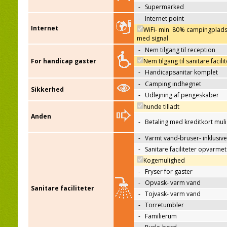
-
Supermarked
-
Internet point
Internet
WiFi- min. 80% campingplad
med signal
-
Nem tilgang til reception
For handicap gaster
Nem tilgang til sanitare facili
-
Handicapsanitar komplet
-
Camping indhegnet
Sikkerhed
-
Udlejning af pengeskaber
hunde tilladt
Anden
-
Betaling med kreditkort mul
-
Varmt vand-bruser- inklusive
-
Sanitare faciliteter opvarmet
Kogemulighed
-
Fryser for gaster
-
Opvask- varm vand
Sanitare faciliteter
-
Tojvask- varm vand
-
Torretumbler
-
Familierum