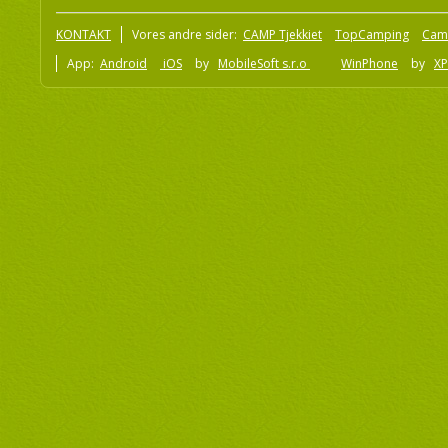
KONTAKT
Vores andre sider:
CAMP Tjekkiet
TopCamping
Cam
App:
Android
iOS
by
MobileSoft s.r.o
WinPhone
by
XP