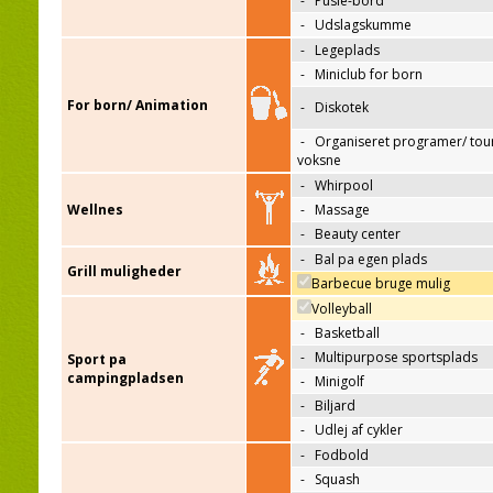
-
Pusle-bord
-
Udslagskumme
-
Legeplads
-
Miniclub for born
For born/ Animation
-
Diskotek
-
Organiseret programer/ tour
voksne
-
Whirpool
Wellnes
-
Massage
-
Beauty center
-
Bal pa egen plads
Grill muligheder
Barbecue bruge mulig
Volleyball
-
Basketball
-
Multipurpose sportsplads
Sport pa
campingpladsen
-
Minigolf
-
Biljard
-
Udlej af cykler
-
Fodbold
-
Squash