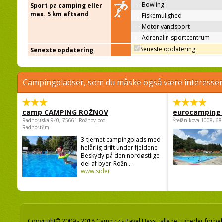
-
Bowling
Sport pa camping eller
max. 5 km aftsand
-
Fiskemulighed
-
Motor vandsport
-
Adrenalin-sportcentrum
Seneste opdatering
Seneste opdatering
Campingpladser, som du måske også være interessere
camp CAMPING ROŽNOV
eurocamping 
Radhošťská 940, 75661 Rožnov pod
Štefánikova 1008, 68
Radhoštěm
3-tjernet campingplads med
helårlig drift under fjeldene
Beskydy på den nordøstlige
del af byen Rožn...
www sider
Copyright© 2009 - 2018 Camp.cz - Pavel Hess, alle rettigheder forbe