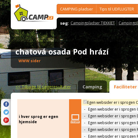
CAMPING pladser
Tips til UDFLUGTER
søg:
Campingpladser TJEKKIET
Campingpl
chatová osada Pod hrází
WWW sider
<<
Tilbage til søgeresultater
Camping
Faciliteter
Egen websider er i sprogen 
-
Egen websider er i sprogen
-
Egen websider er i sprogen 
i hver sprog er egen
hjemside
-
Egen websider er i sprogen 
-
Egen websider er i sprogen 
-
Egen websider er i sprogen 