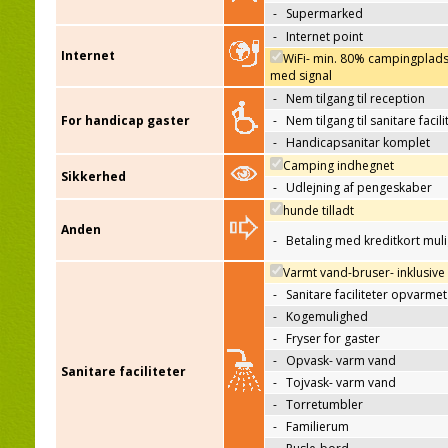
-
Supermarked
-
Internet point
Internet
WiFi- min. 80% campingplad
med signal
-
Nem tilgang til reception
For handicap gaster
-
Nem tilgang til sanitare facili
-
Handicapsanitar komplet
Camping indhegnet
Sikkerhed
-
Udlejning af pengeskaber
hunde tilladt
Anden
-
Betaling med kreditkort mul
Varmt vand-bruser- inklusive
-
Sanitare faciliteter opvarmet
-
Kogemulighed
-
Fryser for gaster
-
Opvask- varm vand
Sanitare faciliteter
-
Tojvask- varm vand
-
Torretumbler
-
Familierum