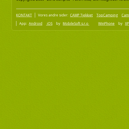
KONTAKT
Vores andre sider:
CAMP Tjekkiet
TopCamping
Cam
App:
Android
iOS
by
MobileSoft s.r.o
WinPhone
by
XP