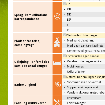
CZ
-
GB
-
DK
Sprog- komunikation/
korrespondance
-
ESP
-
F
-
PL
Plads uden tilslutninger
-
Med vand tilslutning
Pladser for telte,
campingvogn
-
Med egen sanitare faciliteter
-
Gennemsnitlige storrelse i 
Hytter uden egen sanitar
-
Varelser uden egen sanitar
Udlejning- (anfort i det
samlede antal senge)
-
Mobilhomes
-
Udlej af telter
Natural-bademulighed (so,flo
-
Svommebassin opvarmet
Bademulighed
-
Soppebassin opvarmet
-
Vandattraktioner (rutscheba
-
Restaurant
Fode- og drikkevarer
-
Forfriskninger