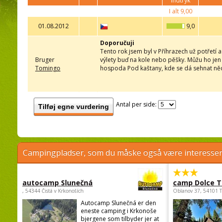
indtryk
I alt
9,00
01.08.2012
9,0
Doporučuji
Tento rok jsem byl v Příhrazech už potřetí 
Bruger
výlety buď na kole nebo pěšky. Můžu ho jen
Tomingo
hospoda Pod kaštany, kde se dá sehnat něco 
Antal per side:
Tilføj egne vurdering
Campingpladser, som du måske også være interessere
autocamp Slunečná
camp Dolce T
, 54344 Čistá v Krkonoších
Oblanov 37, 54101 
Autocamp Slunečná er den
eneste camping i Krkonoše
bjergene som tilbyder jer at