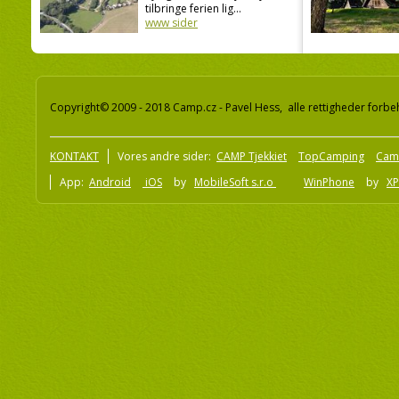
tilbringe ferien lig...
www sider
Copyright© 2009 - 2018 Camp.cz - Pavel Hess, alle rettigheder forbe
KONTAKT
Vores andre sider:
CAMP Tjekkiet
TopCamping
Cam
App:
Android
iOS
by
MobileSoft s.r.o
WinPhone
by
XP