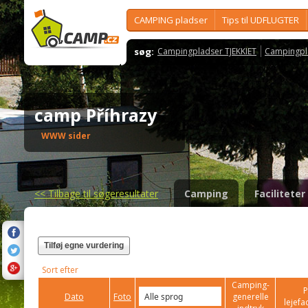
CAMPING pladser
Tips til UDFLUGTER
søg:
Campingpladser TJEKKIET
Campingpl
camp Příhrazy
WWW sider
<<
Tilbage til søgeresultater
Camping
Faciliteter
Tilføj egne vurdering
Sort efter
Camping-
P
Dato
Foto
generelle
lejefac