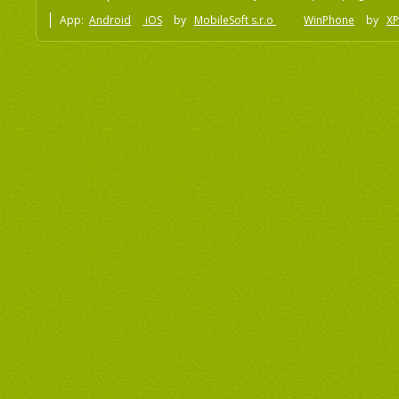
App:
Android
iOS
by
MobileSoft s.r.o
WinPhone
by
XP