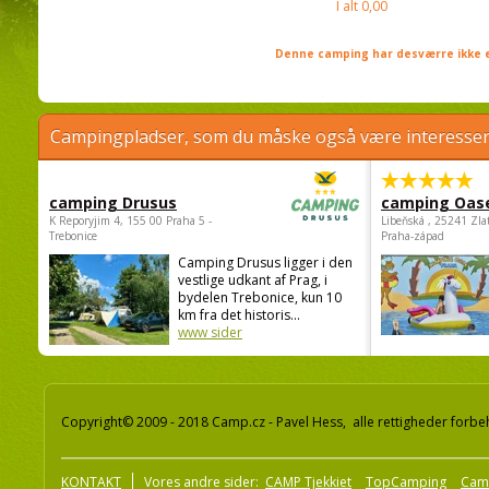
I alt
0,00
Denne camping har desværre ikke e
Campingpladser, som du måske også være interessere
camping Drusus
camping Oas
K Reporyjim 4, 155 00 Praha 5 -
Libeňská , 25241 Zla
Trebonice
Praha-západ
Camping Drusus ligger i den
vestlige udkant af Prag, i
bydelen Trebonice, kun 10
km fra det historis...
www sider
Copyright© 2009 - 2018 Camp.cz - Pavel Hess, alle rettigheder forbe
KONTAKT
Vores andre sider:
CAMP Tjekkiet
TopCamping
Cam