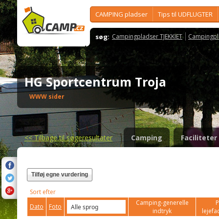
CAMPING pladser
Tips til UDFLUGTER
søg:
Campingpladser TJEKKIET
Campingpl
HG Sportcentrum Troja
WWW sider
<<
Tilbage til søgeresultater
Camping
Faciliteter
Tilføj egne vurdering
Sort efter
Camping-generelle
P
Dato
Foto
indtryk
lejefac