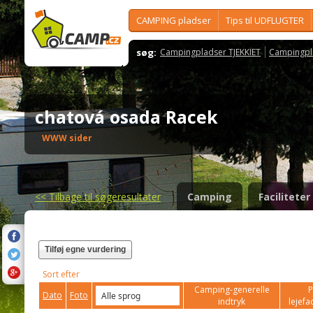
CAMPING pladser
Tips til UDFLUGTER
søg:
Campingpladser TJEKKIET
Campingpl
chatová osada Racek
WWW sider
<<
Tilbage til søgeresultater
Camping
Faciliteter
Tilføj egne vurdering
Sort efter
Camping-generelle
P
Dato
Foto
indtryk
lejefac