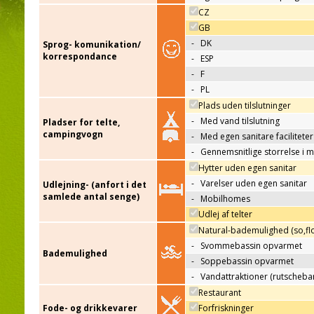
CZ
GB
-
DK
Sprog- komunikation/
korrespondance
-
ESP
-
F
-
PL
Plads uden tilslutninger
-
Med vand tilslutning
Pladser for telte,
campingvogn
-
Med egen sanitare faciliteter
-
Gennemsnitlige storrelse i 
Hytter uden egen sanitar
-
Varelser uden egen sanitar
Udlejning- (anfort i det
samlede antal senge)
-
Mobilhomes
Udlej af telter
Natural-bademulighed (so,flo
-
Svommebassin opvarmet
Bademulighed
-
Soppebassin opvarmet
-
Vandattraktioner (rutscheba
Restaurant
Fode- og drikkevarer
Forfriskninger