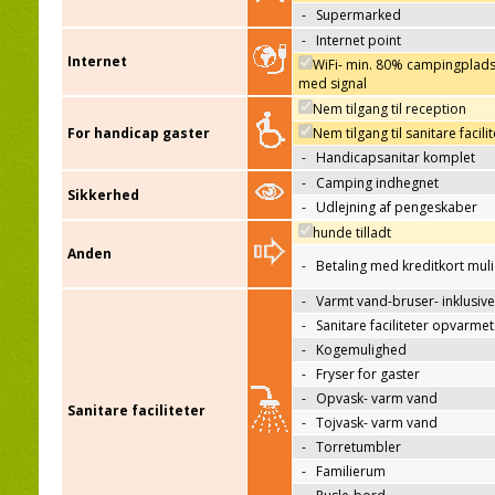
-
Supermarked
-
Internet point
Internet
WiFi- min. 80% campingplad
med signal
Nem tilgang til reception
For handicap gaster
Nem tilgang til sanitare facili
-
Handicapsanitar komplet
-
Camping indhegnet
Sikkerhed
-
Udlejning af pengeskaber
hunde tilladt
Anden
-
Betaling med kreditkort mul
-
Varmt vand-bruser- inklusive
-
Sanitare faciliteter opvarmet
-
Kogemulighed
-
Fryser for gaster
-
Opvask- varm vand
Sanitare faciliteter
-
Tojvask- varm vand
-
Torretumbler
-
Familierum