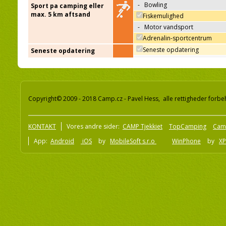
-
Bowling
Sport pa camping eller
max. 5 km aftsand
Fiskemulighed
-
Motor vandsport
Adrenalin-sportcentrum
Seneste opdatering
Seneste opdatering
Copyright© 2009 - 2018 Camp.cz - Pavel Hess, alle rettigheder forbe
KONTAKT
Vores andre sider:
CAMP Tjekkiet
TopCamping
Cam
App:
Android
iOS
by
MobileSoft s.r.o
WinPhone
by
XP