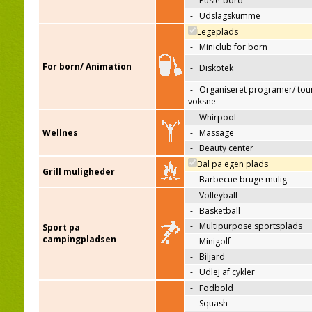
-
Pusle-bord
-
Udslagskumme
Legeplads
-
Miniclub for born
For born/ Animation
-
Diskotek
-
Organiseret programer/ tour
voksne
-
Whirpool
Wellnes
-
Massage
-
Beauty center
Bal pa egen plads
Grill muligheder
-
Barbecue bruge mulig
-
Volleyball
-
Basketball
-
Multipurpose sportsplads
Sport pa
campingpladsen
-
Minigolf
-
Biljard
-
Udlej af cykler
-
Fodbold
-
Squash