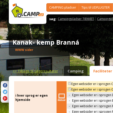
CAMPING pladser
Tips til UDFLUGTER
søg:
Campingpladser TJEKKIET
Campingpl
Kanak- kemp Branná
WWW sider
<<
Tilbage til søgeresultater
Camping
Faciliteter
Egen websider er i sprogen 
Egen websider er i sprogen 
-
Egen websider er i sprogen 
i hver sprog er egen
hjemside
-
Egen websider er i sprogen 
-
Egen websider er i sprogen 
-
Egen websider er i sprogen 