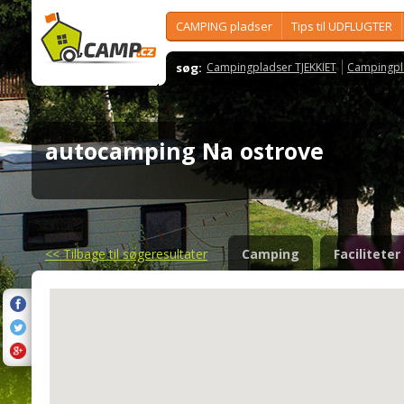
CAMPING pladser
Tips til UDFLUGTER
søg:
Campingpladser TJEKKIET
Campingpl
autocamping Na ostrove
<<
Tilbage til søgeresultater
Camping
Faciliteter