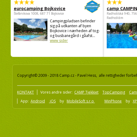
eurocamping Bojkovice
camp CAMPI
Štefánikova 1008, 687 71 Bojkovice
Radhošťská 940, 75
Radhoštěm
Campingpladsen befinder
sig på udkanten af byen
Bojkovice i nærheden af tog-
og busbanegård i gåafst...
www sider
Copyright© 2009 - 2018 Camp.cz - Pavel Hess, alle rettigheder forbe
KONTAKT
Vores andre sider:
CAMP Tjekkiet
TopCamping
Cam
App:
Android
iOS
by
MobileSoft s.r.o
WinPhone
by
XP