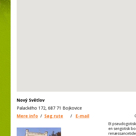
Nový Světlov
Palackého 172, 687 71 Bojkovice
Mere info
/
Søg rute
/
E-mail
Et pseudogotisk
en sengotisk bo
renæssancetiden