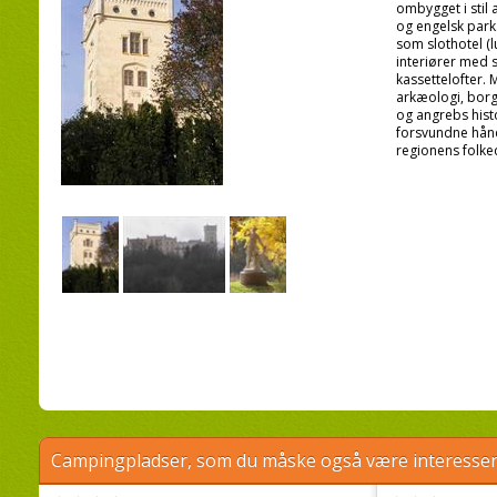
ombygget i stil 
og engelsk park
som slothotel (
interiører med 
kassettelofter. 
arkæologi, borg
og angrebs histo
forsvundne hånd
regionens folke
Campingpladser, som du måske også være interessere