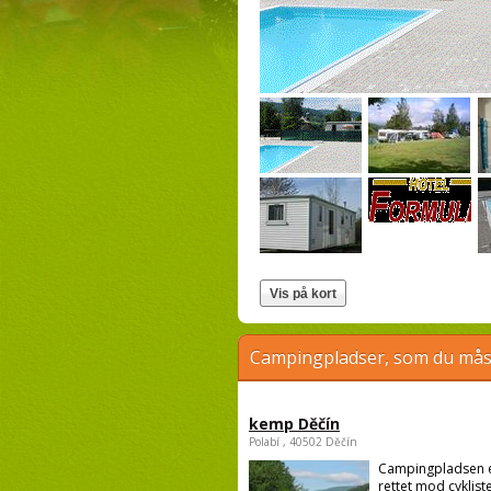
Campingpladser, som du måsk
kemp Děčín
Polabí , 40502 Děčín
Campingpladsen 
rettet mod cykliste