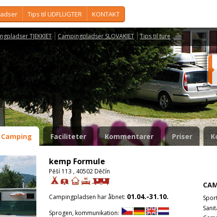
ladser
Tips til UDFLUGTER
KONTAKT
ngpladser TJEKKIET
Campingpladser SLOVAKIET
Tips til ture
Camping
Faciliteter
Kommentarer
Priser
K
kemp Formule
Pěší 113 , 40502 Děčín
CAM
01.04.-31.10.
Campingpladsen har åbnet:
Spor
Sanit
Sprogen, kommunikation: