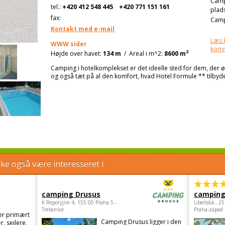
Cam
tel.:
+420 412 548 445
+420 771 151 161
plad
fax:
Camp
Kontakt med e-mail
Læs 
WWW sider
kom
2
Højde over havet:
134 m
/
Areal i m^2:
8600 m
Camping i hotelkomplekset er det ideelle sted for dem, der øns
og også tæt på al den komfort, hvad Hotel Formule ** tilbyde
e også være interesseret i
camping Drusus
camping
K Reporyjim 4, 155 00 Praha 5 -
Libeňská , 2
Trebonice
Praha-západ
er primært
Camping Drusus ligger i den
r, sejlere,