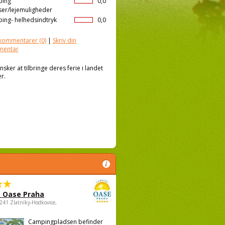
ping
0,0
ser/lejemuligheder
ing- helhedsindtryk
0,0
kommentarer
(0)
|
Skriv din
mentar
ker at tilbringe deres ferie i landet
r.
 Oase Praha
5241 Zlatníky-Hodkovice,
Campingpladsen befinder