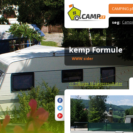
CAMPING p
søg:
Campi
kemp Formule
WWW sider
<<
Tilbage til søgeresultater