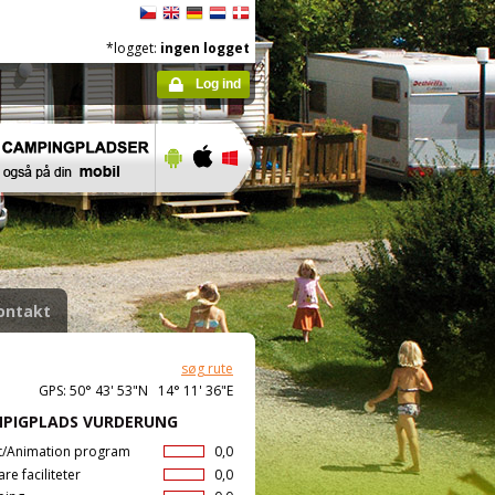
*logget:
ingen logget
Log ind
ontakt
søg rute
GPS: 50° 43' 53"N 14° 11' 36"E
PIGPLADS VURDERUNG
t/Animation program
0,0
are faciliteter
0,0