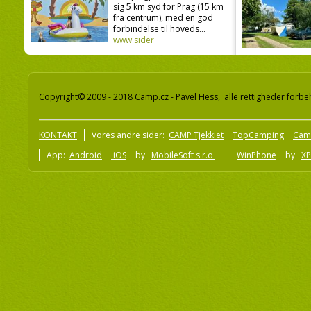
sig 5 km syd for Prag (15 km
fra centrum), med en god
forbindelse til hoveds...
www sider
Copyright© 2009 - 2018 Camp.cz - Pavel Hess, alle rettigheder forbe
KONTAKT
Vores andre sider:
CAMP Tjekkiet
TopCamping
Cam
App:
Android
iOS
by
MobileSoft s.r.o
WinPhone
by
XP