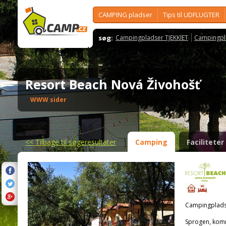
CAMPING pladser
Tips til UDFLUGTER
søg:
Campingpladser TJEKKIET
Campingpl
Resort Beach Nová Živohošť
WWW sider
<<
Tilbage til søgeresultater
Camping
Faciliteter
Campingplads
Sprogen, kom