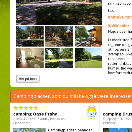
tel.:
+420 222 
fax:
Kontakt med
WWW sider
Højde over ha
Et ideelt sted
og rene omgiv
atmosfære af p
svampeplukkere
restaurenten o
retter, drikke
humør. Indkva
komfort midt i
Campingpladser, som du måske også være interessere
camping Oase Praha
camping Dru
Libeňská , 25241 Zlatníky-Hodkovice,
K Reporyjim 4, 155 0
Praha-západ
Trebonice
Campingpladsen befinder