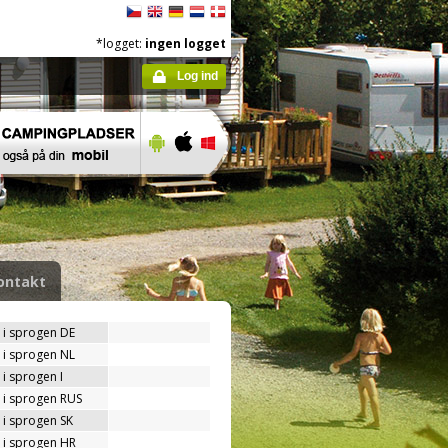
*logget:
ingen logget
Log ind
ontakt
 i sprogen DE
 i sprogen NL
i sprogen I
 i sprogen RUS
 i sprogen SK
 i sprogen HR