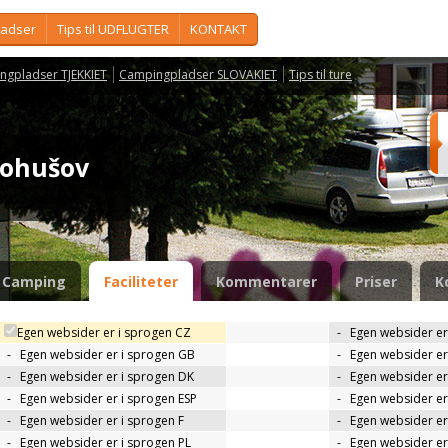
ladser
Tips til UDFLUGTER
KONTAKT
ngpladser TJEKKIET
Campingpladser SLOVAKIET
Tips til ture
 Bohušov
Camping
Faciliteter
Kommentarer
Priser
K
Egen websider er i sprogen CZ
-
Egen websider er
-
Egen websider er i sprogen GB
-
Egen websider er
-
Egen websider er i sprogen DK
-
Egen websider er 
-
Egen websider er i sprogen ESP
-
Egen websider er
-
Egen websider er i sprogen F
-
Egen websider er
-
Egen websider er i sprogen PL
-
Egen websider er