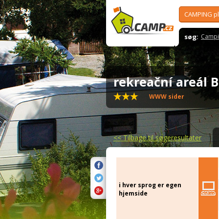
CAMPING p
søg:
Campi
rekreační areál
WWW sider
<<
Tilbage til søgeresultater
i hver sprog er egen
hjemside