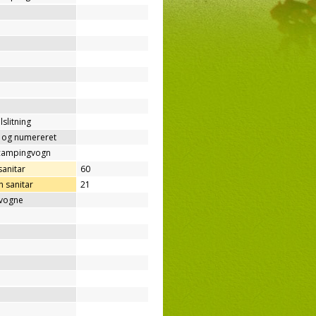
lslitning
t og numereret
/campingvogn
sanitar
60
 sanitar
21
gvogne