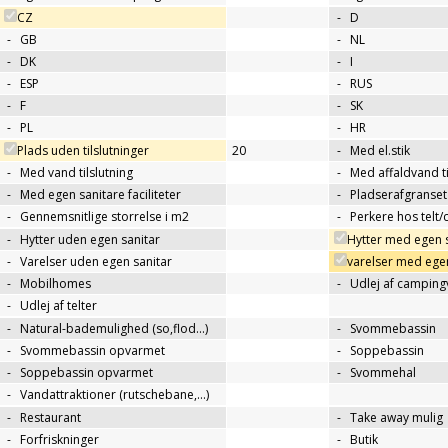
CZ
-
D
-
GB
-
NL
-
DK
-
I
-
ESP
-
RUS
-
F
-
SK
-
PL
-
HR
Plads uden tilslutninger
20
-
Med el.stik
-
Med vand tilslutning
-
Med affaldvand ti
-
Med egen sanitare faciliteter
-
Pladserafgranse
-
Gennemsnitlige storrelse i m2
-
Perkere hos telt
-
Hytter uden egen sanitar
Hytter med egen 
-
Varelser uden egen sanitar
varelser med egen
-
Mobilhomes
-
Udlej af campin
-
Udlej af telter
-
Natural-bademulighed (so,flod...)
-
Svommebassin
-
Svommebassin opvarmet
-
Soppebassin
-
Soppebassin opvarmet
-
Svommehal
-
Vandattraktioner (rutschebane,…)
-
Restaurant
-
Take away mulig
-
Forfriskninger
-
Butik