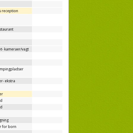
os reception
estaurant
t- kameraer/vagt
ampingpladser
r- ekstra
er
nd
nd
ygning
er for born