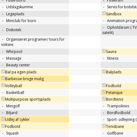
-
Pusle-bord
-
Puslerum
-
Udslagskumme
-
Servis for bobils
-
Legeplads
Sandbox
-
Miniclub for born
-
Animation progr
-
Opholdsrum ( TV, 
-
Diskotek
satelit)
-
Organiseret programer/ tours for
voksne
-
Whirpool
Sauna
-
Massage
-
fitness
-
Beauty center
Bal pa egen plads
Balplads
Barbecue bruge mulig
Volleyball
Fodbold
-
Basketball
Petanque
Multipurpose sportsplads
Bordtenis
-
Minigolf
-
Trampolines
-
Biljard
-
Bordfodbold
Udlej af cykler
-
Sport- udlejning (
Fodbold
Tenisbane
-
Squash
-
Golfbane