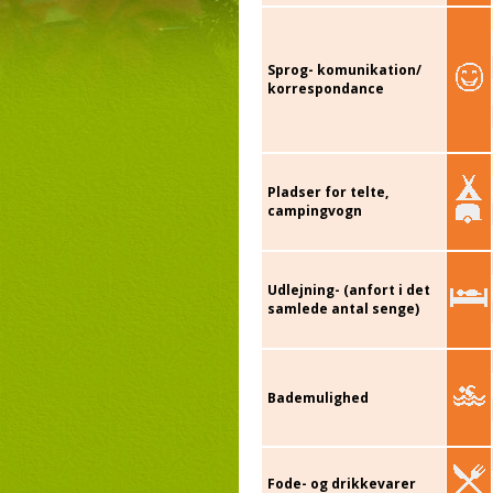
Sprog- komunikation/
korrespondance
Pladser for telte,
campingvogn
Udlejning- (anfort i det
samlede antal senge)
Bademulighed
Fode- og drikkevarer