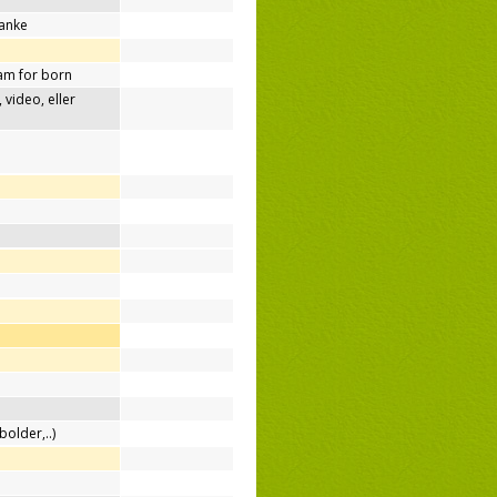
tanke
am for born
video, eller
bolder,..)