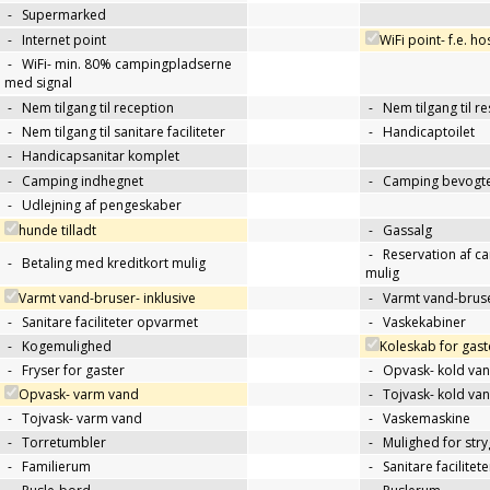
-
Supermarked
-
Internet point
WiFi point- f.e. h
-
WiFi- min. 80% campingpladserne
med signal
-
Nem tilgang til reception
-
Nem tilgang til r
-
Nem tilgang til sanitare faciliteter
-
Handicaptoilet
-
Handicapsanitar komplet
-
Camping indhegnet
-
Camping bevogte
-
Udlejning af pengeskaber
hunde tilladt
-
Gassalg
-
Reservation af c
-
Betaling med kreditkort mulig
mulig
Varmt vand-bruser- inklusive
-
Varmt vand-bruse
-
Sanitare faciliteter opvarmet
-
Vaskekabiner
-
Kogemulighed
Koleskab for gast
-
Fryser for gaster
-
Opvask- kold va
Opvask- varm vand
-
Tojvask- kold va
-
Tojvask- varm vand
-
Vaskemaskine
-
Torretumbler
-
Mulighed for str
-
Familierum
-
Sanitare facilitet