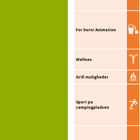
For born/ Animation
Wellnes
Grill muligheder
Sport pa
campingpladsen