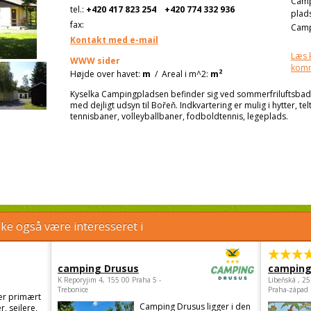
Cam
tel.:
+420 417 823 254
+420 774 332 936
plad
fax:
Camp
Kontakt med e-mail
Læs 
WWW sider
kom
2
Højde over havet:
m
/
Areal i m^2:
m
Kyselka Campingpladsen befinder sig ved sommerfriluftsbad
med dejligt udsyn til Bořeň. Indkvartering er mulig i hytter, t
tennisbaner, volleyballbaner, fodboldtennis, legeplads.
e også være interesseret i
camping Drusus
camping
K Reporyjim 4, 155 00 Praha 5 -
Libeňská , 2
Trebonice
Praha-západ
er primært
Camping Drusus ligger i den
r, sejlere,