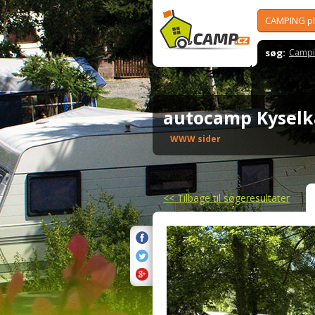
CAMPING p
søg:
Campi
autocamp Kyselk
WWW sider
<<
Tilbage til søgeresultater