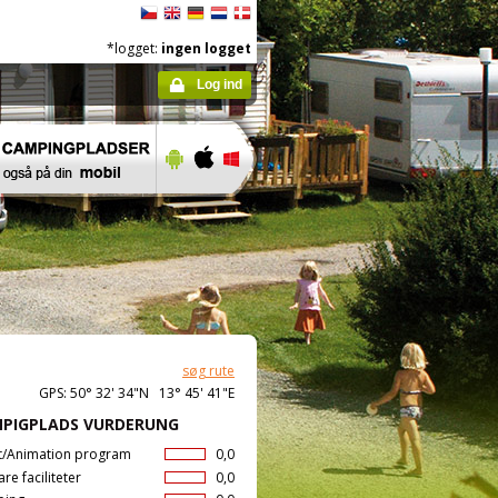
*logget:
ingen logget
Log ind
søg rute
GPS: 50° 32' 34"N 13° 45' 41"E
PIGPLADS VURDERUNG
t/Animation program
0,0
are faciliteter
0,0