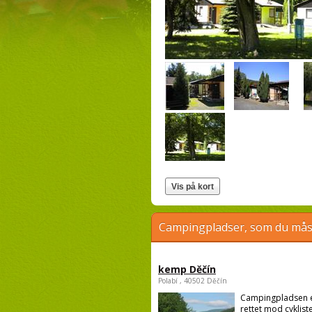
Campingpladser, som du måsk
kemp Děčín
Polabí , 40502 Děčín
Campingpladsen 
rettet mod cykliste