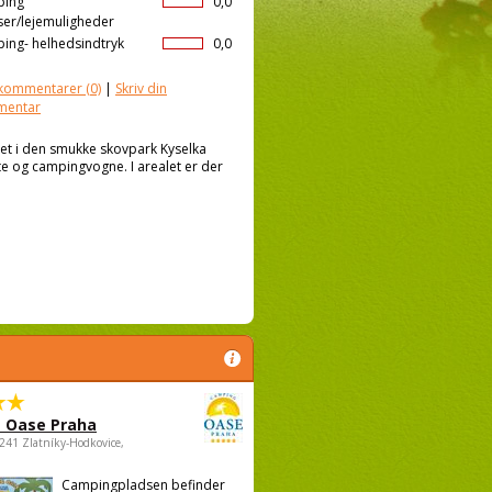
ping
0,0
ser/lejemuligheder
ing- helhedsindtryk
0,0
kommentarer
(0)
|
Skriv din
mentar
et i den smukke skovpark Kyselka
elte og campingvogne. I arealet er der
 Oase Praha
5241 Zlatníky-Hodkovice,
Campingpladsen befinder