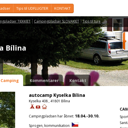
ladser
Tips til UDFLUGTER
KONTAKT
ngpladser TJEKKIET
Campingpladser SLOVAKIET
Tips til ture
a Bílina
Camping
Kommentarer
Kontakt
autocamp Kyselka Bílina
Kyselka 408 , 41801 Bílina
CAM
18.04.-30.10.
Campingpladsen har åbnet:
Spor
Sanit
Sprogen, kommunikation: