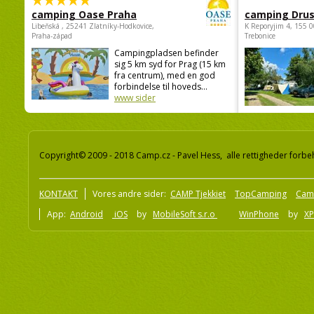
camping Oase Praha
camping Dru
Libeňská , 25241 Zlatníky-Hodkovice,
K Reporyjim 4, 155 0
Praha-západ
Trebonice
Campingpladsen befinder
sig 5 km syd for Prag (15 km
fra centrum), med en god
forbindelse til hoveds...
www sider
Copyright© 2009 - 2018 Camp.cz - Pavel Hess, alle rettigheder forbe
KONTAKT
Vores andre sider:
CAMP Tjekkiet
TopCamping
Cam
App:
Android
iOS
by
MobileSoft s.r.o
WinPhone
by
XP