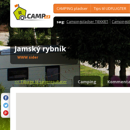
CAMPING pladser
Tips til UDFLUGTER
søg:
Campingpladser TJEKKIET
Campingpl
Jamský rybník
WWW sider
<<
Tilbage til søgeresultater
Camping
Kommenta