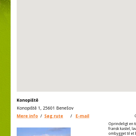
Konopiště
Konopiště 1, 25601 Benešov
Mere info
/
Søg rute
/
E-mail
Oprindeligt en ti
fransk kastel, l
ombygget til et 