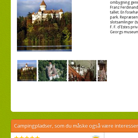
ombygning genn
Franz Ferdinand 
tallet. En foseha
park. Repræsent
slotsamlinger (tø
F. F. d´Estes priv
Georgs museum
Campingpladser, som du måske også være interessere