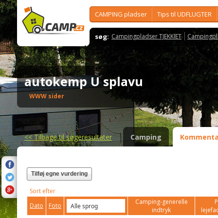
CAMPING pladser
Tips til UDFLUGTER
søg:
Campingpladser TJEKKIET
Campingpl
autokemp U splavu
WWW sider
<<
Tilbage til søgeresultater
Camping
Kommenta
Tilføj egne vurdering
Sort efter
Camping-generelle
P
Dato
Foto
indtryk
lejefac