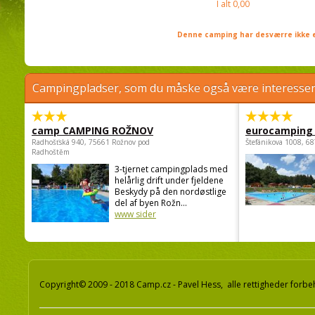
I alt
0,00
Denne camping har desværre ikke e
Campingpladser, som du måske også være interessere
camp CAMPING ROŽNOV
eurocamping 
Radhošťská 940, 75661 Rožnov pod
Štefánikova 1008, 68
Radhoštěm
3-tjernet campingplads med
helårlig drift under fjeldene
Beskydy på den nordøstlige
del af byen Rožn...
www sider
Copyright© 2009 - 2018 Camp.cz - Pavel Hess, alle rettigheder forbe