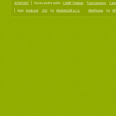
KONTAKT
Vores andre sider:
CAMP Tjekkiet
TopCamping
Cam
App:
Android
iOS
by
MobileSoft s.r.o
WinPhone
by
XP