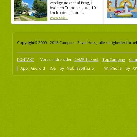
vestlige udkant af Prag, i
bydelen Trebonice, kun 10
km fra det historis...
www sider
Copyright© 2009 - 2018 Camp.cz - Pavel Hess, alle rettigheder forbe
KONTAKT
Vores andre sider:
CAMP Tjekkiet
TopCamping
Cam
App:
Android
iOS
by
MobileSoft s.r.o
WinPhone
by
XP