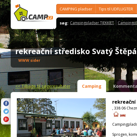
CAMPING pladser
Tips til UDFLUGTER
søg:
Campingpladser TJEKKIET
Campingpl
rekreační středisko Svatý Ště
WWW sider
<<
Tilbage til søgeresultater
Camping
Kommenta
rekreační
, 338 06 Chez
Campingplads
Sprogen, kom