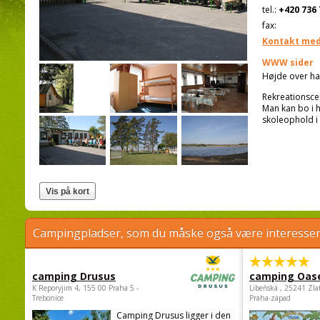
tel.:
+420 736 
fax:
Kontakt med
WWW sider
Højde over ha
Rekreationsce
Man kan bo i h
skoleophold i
Campingpladser, som du måske også være interessere
camping Drusus
camping Oas
K Reporyjim 4, 155 00 Praha 5 -
Libeňská , 25241 Zla
Trebonice
Praha-západ
Camping Drusus ligger i den