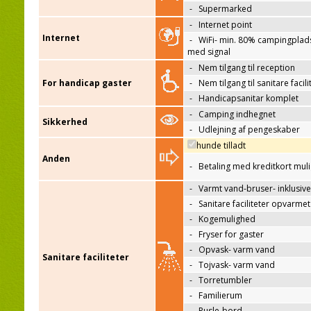
-
Supermarked
-
Internet point
Internet
-
WiFi- min. 80% campingplad
med signal
-
Nem tilgang til reception
For handicap gaster
-
Nem tilgang til sanitare facili
-
Handicapsanitar komplet
-
Camping indhegnet
Sikkerhed
-
Udlejning af pengeskaber
hunde tilladt
Anden
-
Betaling med kreditkort mul
-
Varmt vand-bruser- inklusive
-
Sanitare faciliteter opvarmet
-
Kogemulighed
-
Fryser for gaster
-
Opvask- varm vand
Sanitare faciliteter
-
Tojvask- varm vand
-
Torretumbler
-
Familierum
-
Pusle-bord