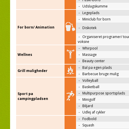
-
Udslagskumme
-
Legeplads
-
Miniclub for born
For born/ Animation
-
Diskotek
-
Organiseret programer/ tour
voksne
-
Whirpool
Wellnes
-
Massage
-
Beauty center
-
Bal pa egen plads
Grill muligheder
-
Barbecue bruge mulig
-
Volleyball
-
Basketball
-
Multipurpose sportsplads
Sport pa
campingpladsen
-
Minigolf
-
Biljard
-
Udlej af cykler
-
Fodbold
-
Squash