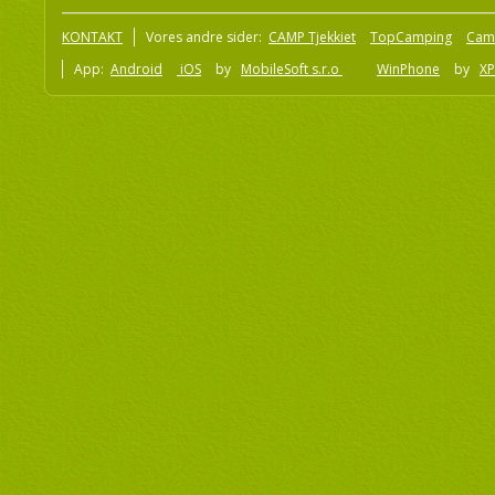
KONTAKT
Vores andre sider:
CAMP Tjekkiet
TopCamping
Cam
App:
Android
iOS
by
MobileSoft s.r.o
WinPhone
by
XP