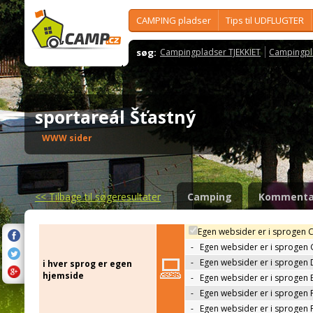
CAMPING pladser
Tips til UDFLUGTER
søg:
Campingpladser TJEKKIET
Campingpl
sportareál Šťastný
WWW sider
<<
Tilbage til søgeresultater
Camping
Kommenta
Egen websider er i sprogen 
-
Egen websider er i sprogen
-
Egen websider er i sprogen 
i hver sprog er egen
hjemside
-
Egen websider er i sprogen 
-
Egen websider er i sprogen 
-
Egen websider er i sprogen 