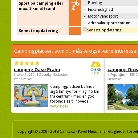
-
Bowling
Sport pa camping eller
max. 5 km aftsand
-
Fiskemulighed
-
Motor vandsport
-
Adrenalin-sportcentrum
Seneste opdatering
Seneste opdatering
Campingpladser, som du måske også være interessere
camping Oase Praha
camping Dru
Libeňská , 25241 Zlatníky-Hodkovice,
K Reporyjim 4, 155 0
Praha-západ
Trebonice
Campingpladsen befinder
sig 5 km syd for Prag (15 km
fra centrum), med en god
forbindelse til hoveds...
www sider
Copyright© 2009 - 2018 Camp.cz - Pavel Hess, alle rettigheder forbe