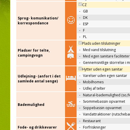
CZ
-
GB
-
DK
Sprog- komunikation/
korrespondance
-
ESP
-
F
-
PL
Plads uden tilslutninger
-
Med vand tilslutning
Pladser for telte,
campingvogn
-
Med egen sanitare faciliteter
-
Gennemsnitlige storrelse i 
Hytter uden egen sanitar
-
Varelser uden egen sanitar
Udlejning- (anfort i det
samlede antal senge)
-
Mobilhomes
-
Udlej af telter
-
Natural-bademulighed (so,flo
-
Svommebassin opvarmet
Bademulighed
-
Soppebassin opvarmet
-
Vandattraktioner (rutscheba
-
Restaurant
Fode- og drikkevarer
-
Forfriskninger