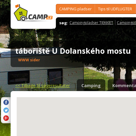
CAMPING pladser
Tips til UDFLUGTER
søg:
Campingpladser TJEKKIET
Campingpl
tábořiště U Dolanského mostu
WWW sider
<<
Tilbage til søgeresultater
Camping
Kommenta