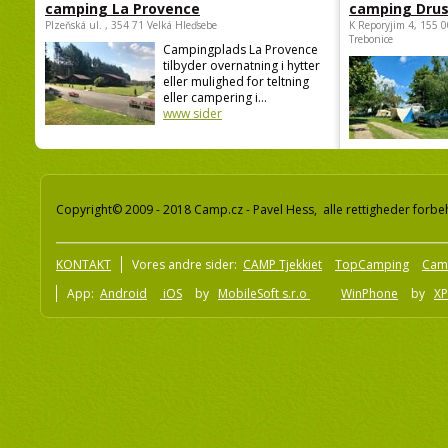
camping La Provence
camping Dru
Plzeňská ul. , 354 71 Velká Hleďsebe
K Reporyjim 4, 155 0
Trebonice
Campingplads La Provence
tilbyder overnatning i hytter
eller mulighed for teltning
eller campering i...
www sider
Copyright© 2009 - 2018 Camp.cz - Pavel Hess, alle rettigheder forbe
KONTAKT
Vores andre sider:
CAMP Tjekkiet
TopCamping
Cam
App:
Android
iOS
by
MobileSoft s.r.o
WinPhone
by
XP