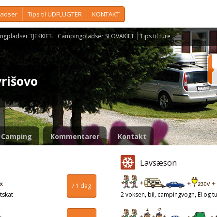
ladser
Tips til UDFLUGTER
KONTAKT
ngpladser TJEKKIET
Campingpladser SLOVAKIET
Tips til ture
vrišovo
Camping
Kommentarer
Kontakt
Lavsæson
/ 1 dag
tskat
2 voksen, bil, campingvogn, El og tu