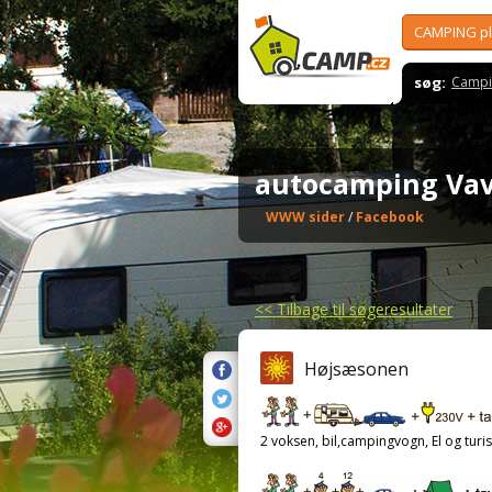
CAMPING p
søg:
Campi
autocamping Va
WWW sider
/
Facebook
<<
Tilbage til søgeresultater
Højsæsonen
2 voksen, bil,campingvogn, El og turis