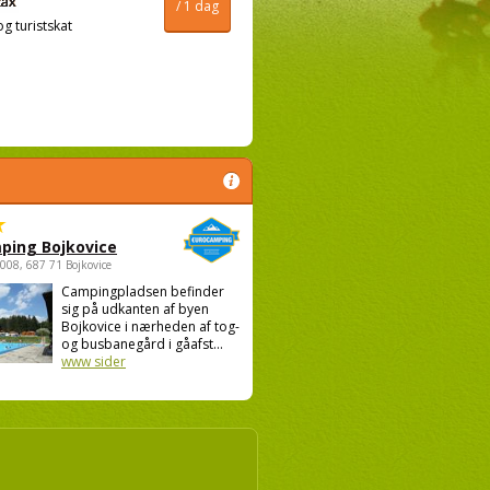
/ 1 dag
og turistskat
ping Bojkovice
1008, 687 71 Bojkovice
Campingpladsen befinder
sig på udkanten af byen
Bojkovice i nærheden af tog-
og busbanegård i gåafst...
www sider