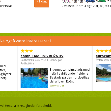
/ 1 dag
uristskat
2 voksen+ born 4 og 12 ar, bil, telt 
e også være interesseret i
camp CAMPING ROŽNOV
eurocam
Radhošťská 940, 75661 Rožnov pod
Štefánikova 
Radhoštěm
 med
3-tjernet campingplads med
trer,
helårlig drift under fjeldene
g hytter
Beskydy på den nordøstlige
ndt).
del af byen Rožn...
www sider
el Hess, alle rettigheder forbeholdt