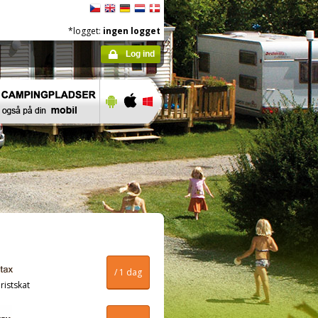
*logget:
ingen logget
Log ind
/ 1 dag
ristskat