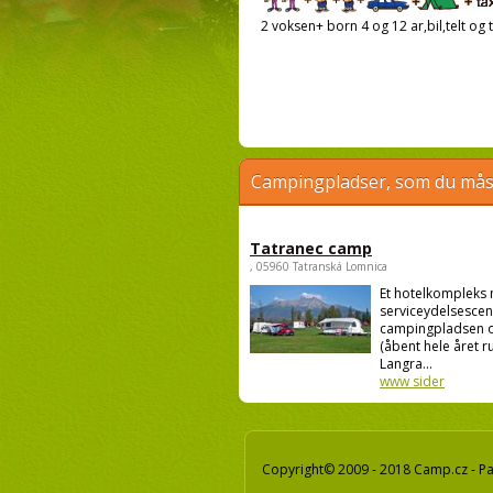
2 voksen+ born 4 og 12 ar,bil,telt og t
Campingpladser, som du måsk
Tatranec camp
, 05960 Tatranská Lomnica
Et hotelkompleks
serviceydelsescen
campingpladsen o
(åbent hele året ru
Langra...
www sider
Copyright© 2009 - 2018 Camp.cz - Pav