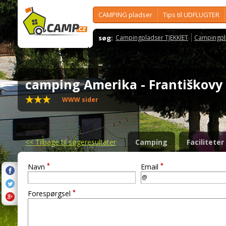
CAMPING pladser
Tips til UDFLUGTER
søg:
Campingpladser TJEKKIET
Campingpl
camping Amerika - Františkov
WWW sider
<<
Tilbage til søgeresultater
Camping
Faciliteter
*
*
Navn
Email
*
Forespørgsel