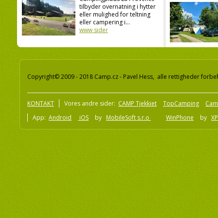
tilbyder overnatning i hytter
eller mulighed for teltning
eller campering i...
www sider
Copyright© 2009 - 2018 Camp.cz - Pavel Hess, alle rettigheder forbe
KONTAKT
Vores andre sider:
CAMP Tjekkiet
TopCamping
Cam
App:
Android
iOS
by
MobileSoft s.r.o
WinPhone
by
XP