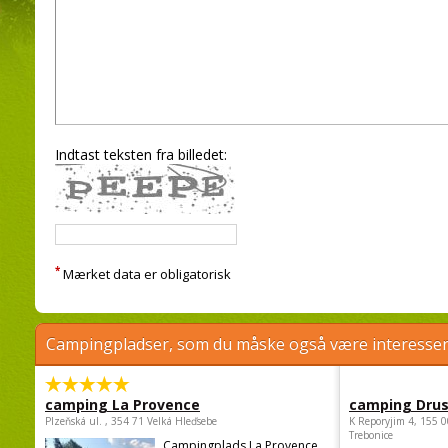
Indtast teksten fra billedet:
*
Mærket data er obligatorisk
Campingpladser, som du måske også være interessere
camping La Provence
camping Dru
Plzeňská ul. , 354 71 Velká Hleďsebe
K Reporyjim 4, 155 0
Trebonice
Campingplads La Provence